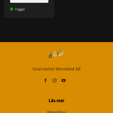
I lager
Gitarrverket Wermland AB
Läs mer
Köpvillkor