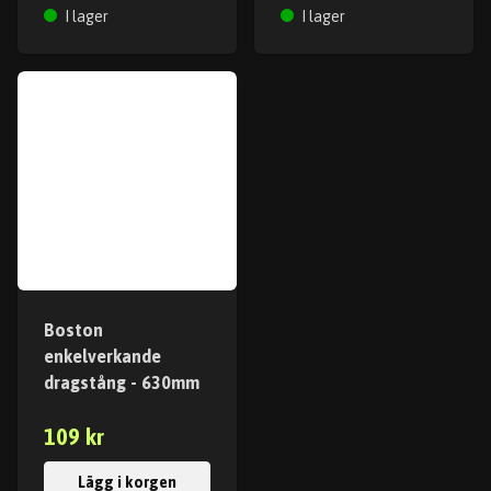
I lager
I lager
Boston
enkelverkande
dragstång - 630mm
109 kr
Lägg i korgen