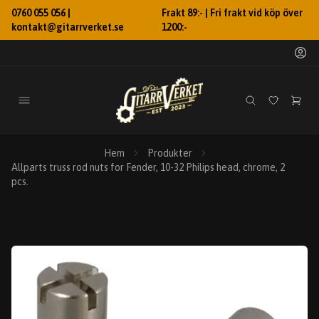
0760 055 056 |
Frakt 89:- | Fri frakt vid köp över
kontakt@gitarrverket.se
1200:-
Hem
Produkter
Allparts truss rod nuts for Fender, 10-32 Philips head, chrome, 2
pcs.