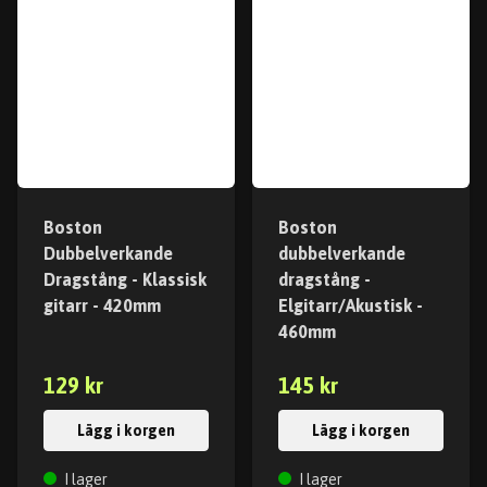
Boston
Boston
Dubbelverkande
dubbelverkande
Dragstång - Klassisk
dragstång -
gitarr - 420mm
Elgitarr/Akustisk -
460mm
129 kr
145 kr
Lägg i korgen
Lägg i korgen
I lager
I lager