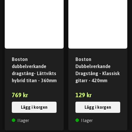
Boston
Boston
dubbelverkande
Dubbelverkande
dragstång- Lättvikts
Dragstång - Klassisk
hybrid titan - 360mm
gitarr - 420mm
769 kr
129 kr
Lägg i korgen
Lägg i korgen
I lager
I lager