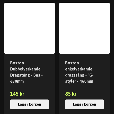
Boston
Boston
Dubbelverkande
enkelverkande
Dragstång - Bas -
dragstång - "G-
630mm
style" - 460mm
145 kr
85 kr
Lägg i korgen
Lägg i korgen