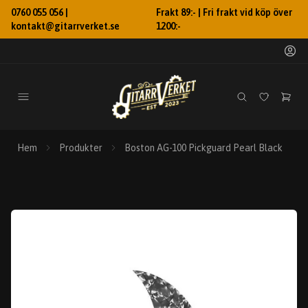
0760 055 056 |
Frakt 89:- | Fri frakt vid köp över
kontakt@gitarrverket.se
1200:-
Hem
Produkter
Boston AG-100 Pickguard Pearl Black