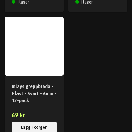
I lager
I lager
Inlays greppbräda -
Plast - Svart - 6mm -
12-pack
69 kr
Lägg i korgen