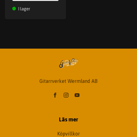
I lager
Gitarrverket Wermland AB
Läs mer
Köpvillkor