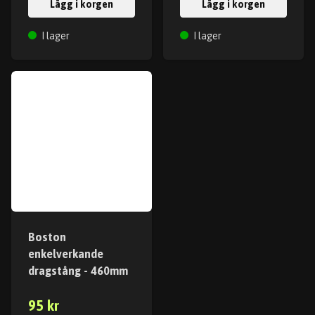
Lägg i korgen
Lägg i korgen
I lager
I lager
Boston
enkelverkande
dragstång - 460mm
95 kr