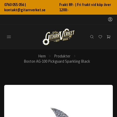
0760 055 056 |
Frakt 89:- | Fri frakt vid köp över
kontakt@gitarrverket.se
1200:-
Hem
Produkter
Boston AG-100 Pickguard Sparkling Black