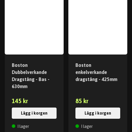
Boston
Boston
Dubbelverkande
enkelverkande
Dragstång - Bas -
dragstång - 425mm
630mm
145 kr
85 kr
Lägg i korgen
Lägg i korgen
I lager
I lager