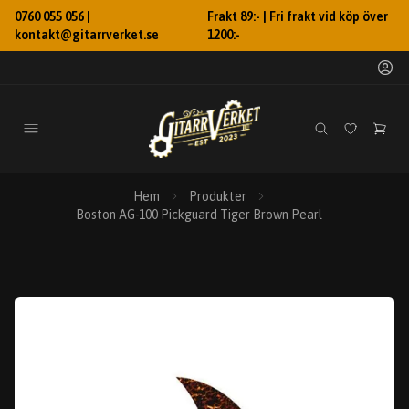
0760 055 056 |
Frakt 89:- | Fri frakt vid köp över
kontakt@gitarrverket.se
1200:-
Hem
Produkter
Boston AG-100 Pickguard Tiger Brown Pearl