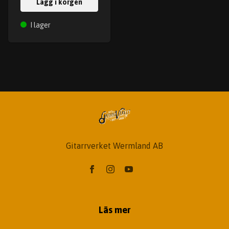
Lägg i korgen
I lager
Gitarrverket Wermland AB
Läs mer