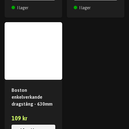
I lager
I lager
Boston
enkelverkande
dragstång - 630mm
109 kr