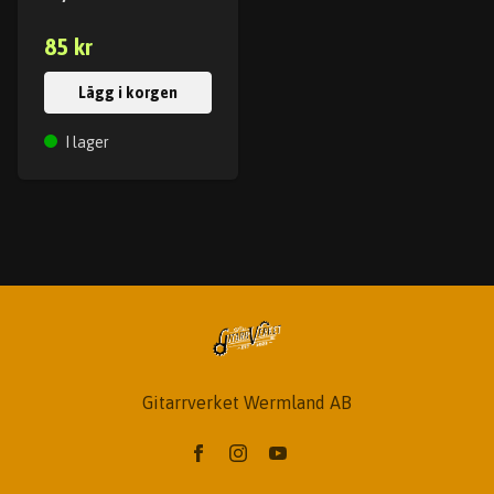
85 kr
Lägg i korgen
I lager
Gitarrverket Wermland AB