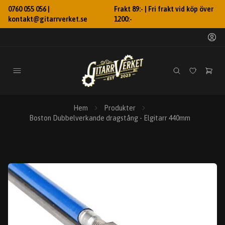
0760 055 056 |
Frakt 89:- | Fri frakt vid köp över
kontakt@gitarrverket.se
1200:-
Hem
Produkter
Boston Dubbelverkande dragstång - Elgitarr 440mm