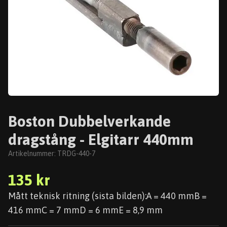
Boston Dubbelverkande
dragstång - Elgitarr 440mm
Artikelnummer:
TRDG-440-7
135 kr
Mått teknisk ritning (sista bilden):A = 440 mmB =
416 mmC = 7 mmD = 6 mmE = 8,9 mm