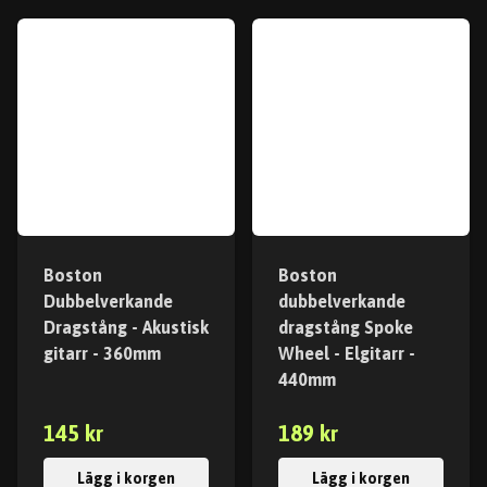
Boston
Boston
Dubbelverkande
dubbelverkande
Dragstång - Akustisk
dragstång Spoke
gitarr - 360mm
Wheel - Elgitarr -
440mm
145 kr
189 kr
Lägg i korgen
Lägg i korgen