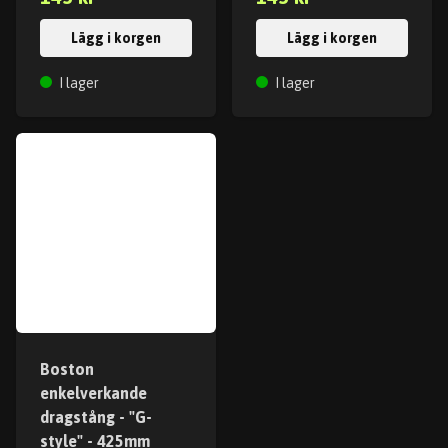
Lägg i korgen
Lägg i korgen
I lager
I lager
Boston
enkelverkande
dragstång - "G-
style" - 425mm