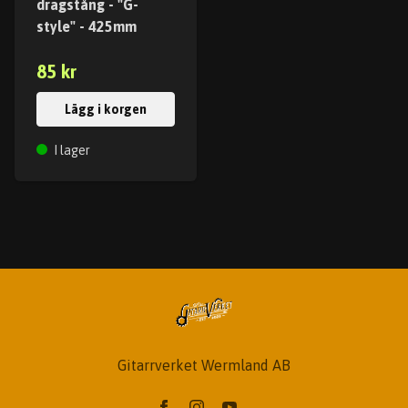
dragstång - "G-
style" - 425mm
85 kr
Lägg i korgen
I lager
Gitarrverket Wermland AB