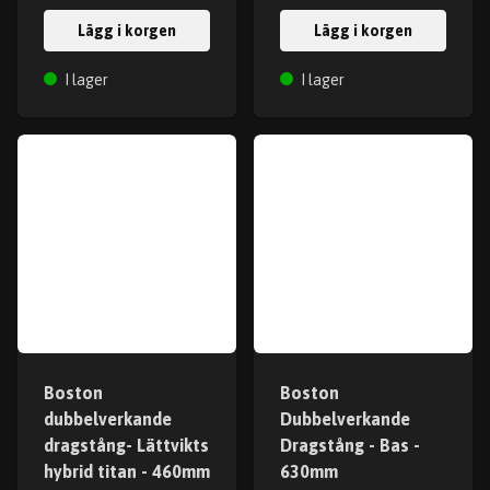
Lägg i korgen
Lägg i korgen
I lager
I lager
Boston
Boston
dubbelverkande
Dubbelverkande
dragstång- Lättvikts
Dragstång - Bas -
hybrid titan - 460mm
630mm