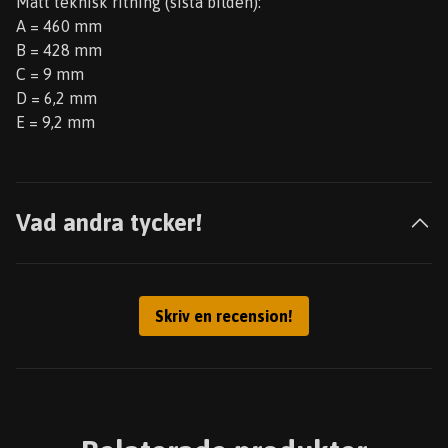
Mått teknisk ritning (sista bilden):
A = 460 mm
B = 428 mm
C = 9 mm
D = 6,2 mm
E = 9,2 mm
Vad andra tycker!
Skriv en recension!