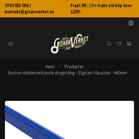
0760 055 056 |
Frakt 89:- | Fri frakt vid köp över
kontakt@gitarrverket.se
1200:-
Hem
Produkter
Boston dubbelverkande dragstång - Elgitarr/Akustisk - 460mm