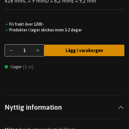
428 mmC = 9 mmD = 6,2 mmE = 9,2 mm
Fri frakt över 1200:-
Produkter i lager skickas inom 1-2 dagar
Lägg i varukorgen
(
3
st)
I lager
Nyttig information