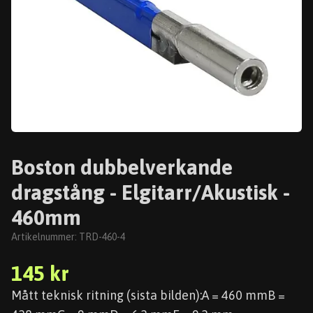
Boston dubbelverkande
dragstång - Elgitarr/Akustisk -
460mm
Artikelnummer:
TRD-460-4
145 kr
Mått teknisk ritning (sista bilden):A = 460 mmB =