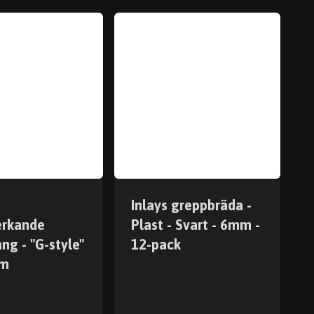
Inlays greppbräda -
erkande
Plast - Svart - 6mm -
ng - "G-style"
12-pack
mm