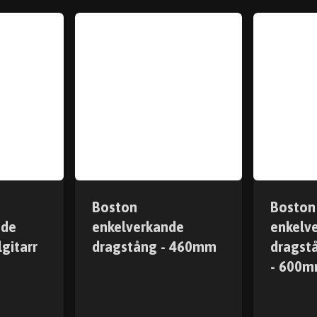
Boston
Boston
nde
enkelverkande
enkelv
gitarr
dragstång - 460mm
dragstå
- 600