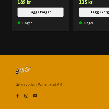
189 kr
135 kr
Lägg i korgen
Lägg i kor
I lager
I lager
Gitarrverket Wermland AB