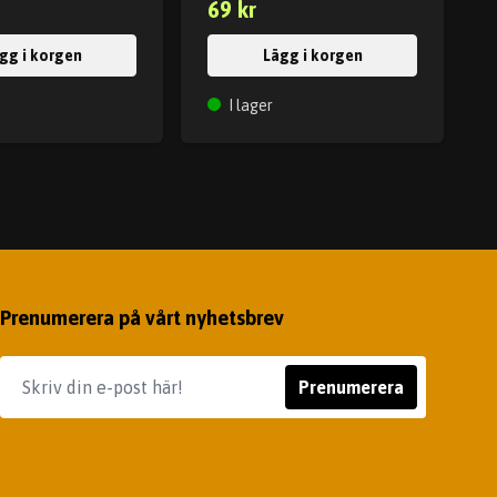
69 kr
gg i korgen
Lägg i korgen
I lager
Prenumerera på vårt nyhetsbrev
Prenumerera