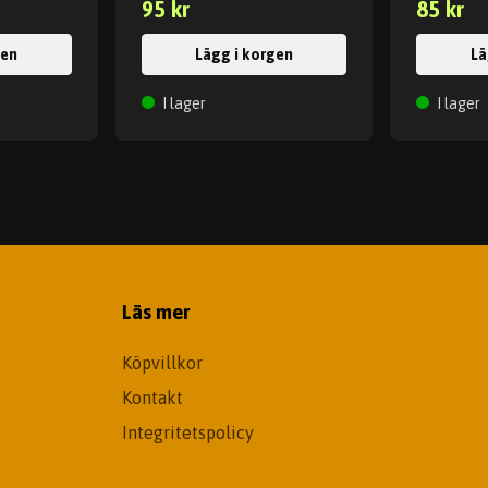
95 kr
85 kr
gen
Lägg i korgen
Lä
I lager
I lager
Läs mer
Köpvillkor
Kontakt
Integritetspolicy