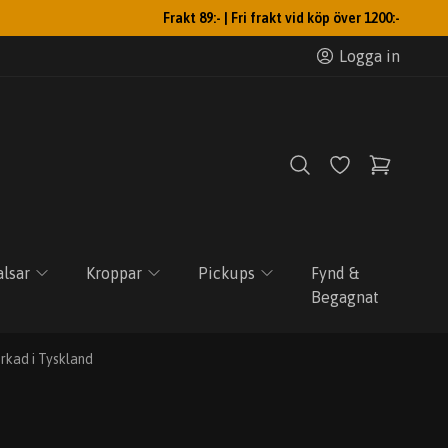
Frakt 89:- | Fri frakt vid köp över 1200:-
Logga in
lsar
Kroppar
Pickups
Fynd &
Begagnat
rkad i Tyskland