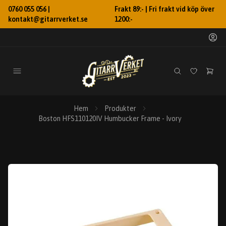
0760 055 056 |
Frakt 89:- | Fri frakt vid köp över
kontakt@gitarrverket.se
1200:-
Hem
Produkter
Boston HFS110120IV Humbucker Frame - Ivory