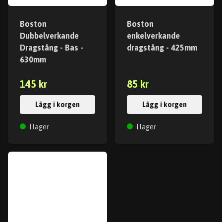
Boston
Boston
Dubbelverkande
enkelverkande
Dragstång - Bas -
dragstång - 425mm
630mm
145 kr
85 kr
Lägg i korgen
Lägg i korgen
I lager
I lager