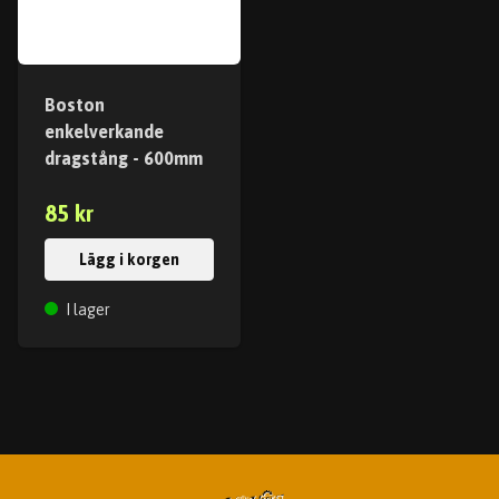
Boston
enkelverkande
dragstång - 600mm
85 kr
Lägg i korgen
I lager