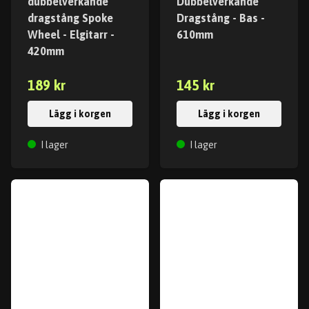
dubbelverkande
Dubbelverkande
dragstång Spoke
Dragstång - Bas -
Wheel - Elgitarr -
610mm
420mm
189 kr
145 kr
Lägg i korgen
Lägg i korgen
I lager
I lager