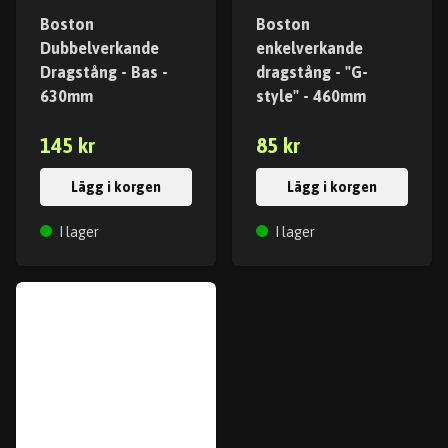
Boston
Boston
Dubbelverkande
enkelverkande
Dragstång - Bas -
dragstång - "G-
630mm
style" - 460mm
145 kr
85 kr
Lägg i korgen
Lägg i korgen
I lager
I lager