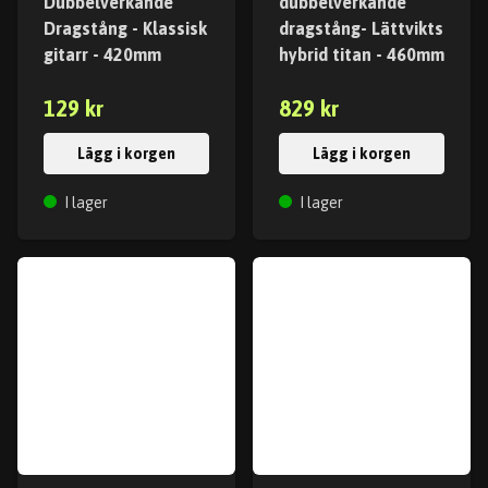
Dubbelverkande
dubbelverkande
Dragstång - Klassisk
dragstång- Lättvikts
gitarr - 420mm
hybrid titan - 460mm
129 kr
829 kr
Lägg i korgen
Lägg i korgen
I lager
I lager