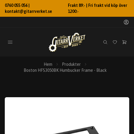
0760 055 056 |
Frakt 89:- | Fri frakt vid köp över
kontakt@gitarrverket.se
1200:-
Hem
Produkter
Boston HFS3050BK Humbucker Frame - Black