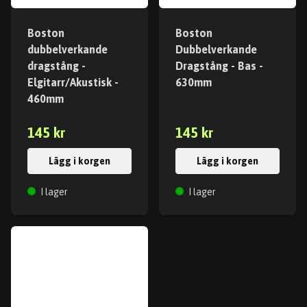
Boston
Boston
dubbelverkande
Dubbelverkande
dragstång -
Dragstång - Bas -
Elgitarr/Akustisk -
630mm
460mm
145 kr
145 kr
Lägg i korgen
Lägg i korgen
I lager
I lager