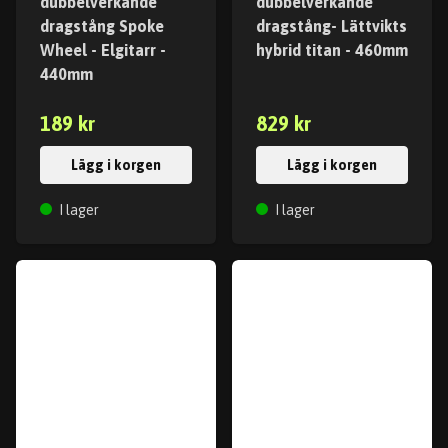
dubbelverkande
dubbelverkande
dragstång Spoke
dragstång- Lättvikts
Wheel - Elgitarr -
hybrid titan - 460mm
440mm
189 kr
829 kr
Lägg i korgen
Lägg i korgen
I lager
I lager