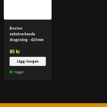
Boston
enkelverkande
dragstång - 425mm
85 kr
Lägg i korgen
I lager