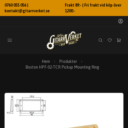
0760 055 056 |
Frakt 89:- | Fri frakt vid köp över
kontakt@gitarrverket.se
1200:-
Hem
Produkter
Boston HPF-02-TCR Pickup Mounting Ring