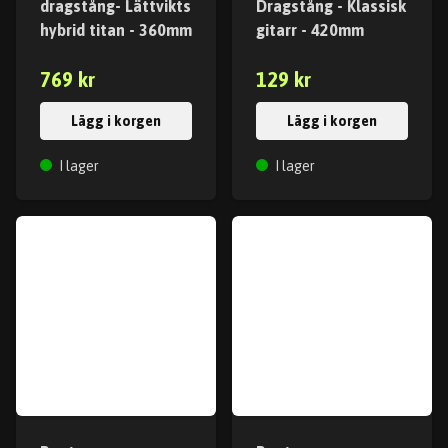
dragstång- Lättvikts
Dragstång - Klassisk
hybrid titan - 360mm
gitarr - 420mm
769 kr
129 kr
Lägg i korgen
Lägg i korgen
I lager
I lager