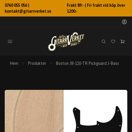
0760 055 056 |
Frakt 89:- | Fri frakt vid köp över
kontakt@gitarrverket.se
1200:-
Hem
Produkter
Boston JB-110-TR Pickguard J-Bass