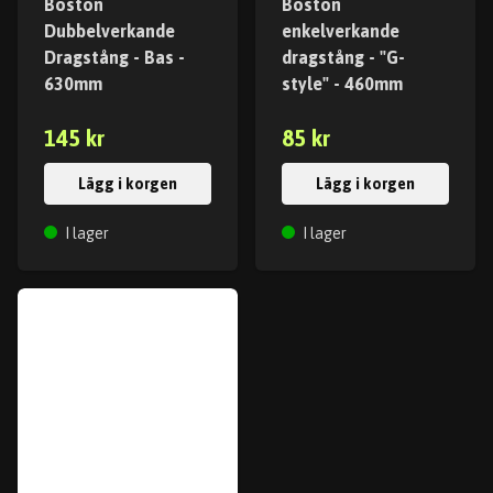
Boston
Boston
Dubbelverkande
enkelverkande
Dragstång - Bas -
dragstång - "G-
630mm
style" - 460mm
145 kr
85 kr
Lägg i korgen
Lägg i korgen
I lager
I lager