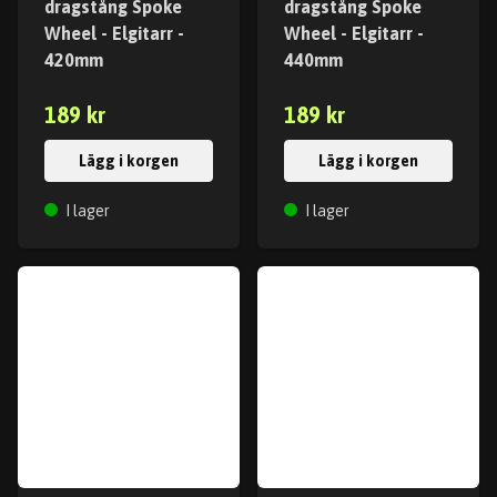
dragstång Spoke
dragstång Spoke
Wheel - Elgitarr -
Wheel - Elgitarr -
420mm
440mm
189 kr
189 kr
Lägg i korgen
Lägg i korgen
I lager
I lager