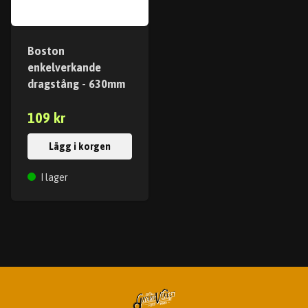
Boston
enkelverkande
dragstång - 630mm
109 kr
Lägg i korgen
I lager