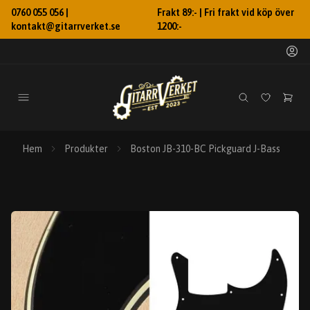
0760 055 056 |
Frakt 89:- | Fri frakt vid köp över
kontakt@gitarrverket.se
1200:-
Hem
Produkter
Boston JB-310-BC Pickguard J-Bass