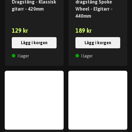
Dragstång - Klassisk
dragstång Spoke
gitarr - 420mm
Wheel - Elgitarr -
440mm
129 kr
189 kr
Lägg i korgen
Lägg i korgen
I lager
I lager