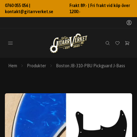
0760 055 056 |
Frakt 89:- | Fri frakt vid köp över
kontakt@gitarrverket.se
1200:-
Hem
Produkter
Boston JB-310-PBU Pickguard J-Bass