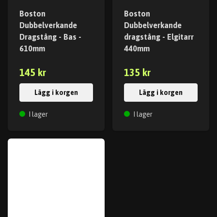
Boston
Boston
Dubbelverkande
Dubbelverkande
Dragstång - Bas -
dragstång - Elgitarr
610mm
440mm
145 kr
135 kr
Lägg i korgen
Lägg i korgen
I lager
I lager