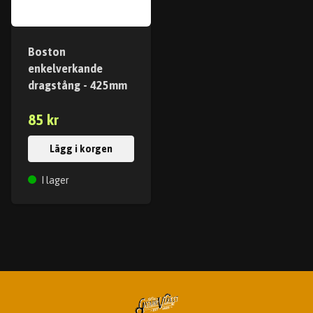
Boston
enkelverkande
dragstång - 425mm
85 kr
Lägg i korgen
I lager