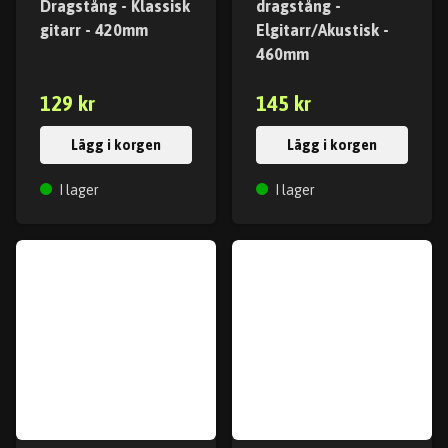
Dragstång - Klassisk
dragstång -
gitarr - 420mm
Elgitarr/Akustisk -
460mm
129 kr
145 kr
Lägg i korgen
Lägg i korgen
I lager
I lager