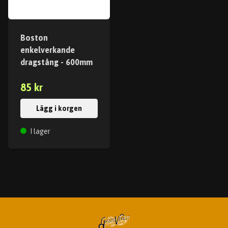
Boston
enkelverkande
dragstång - 600mm
85 kr
Lägg i korgen
I lager