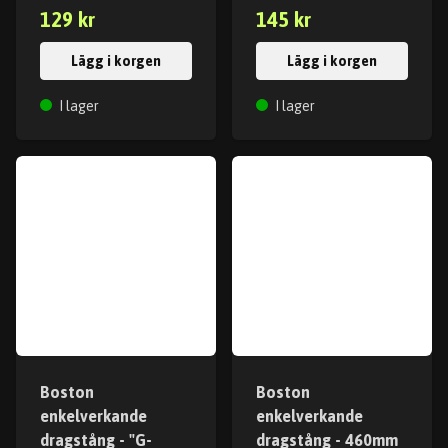
129 kr
145 kr
Lägg i korgen
Lägg i korgen
I lager
I lager
Boston
Boston
enkelverkande
enkelverkande
dragstång - "G-
dragstång - 460mm