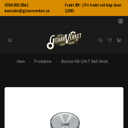
0760 055 056 |
Frakt 89:- | Fri frakt vid köp över
kontakt@gitarrverket.se
1200:-
Hem
Produkter
Boston KB-134-T Bell Knob