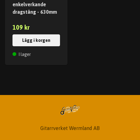
enkelverkande
dragstång - 630mm
109 kr
Lägg i korgen
I lager
Gitarrverket Wermland AB