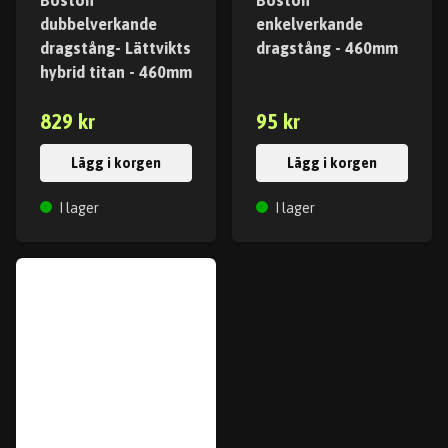
Boston
Boston
dubbelverkande
enkelverkande
dragstång- Lättvikts
dragstång - 460mm
hybrid titan - 460mm
829 kr
95 kr
Lägg i korgen
Lägg i korgen
I lager
I lager