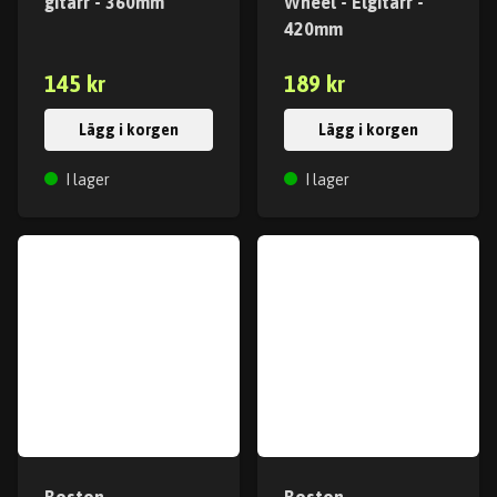
gitarr - 360mm
Wheel - Elgitarr -
420mm
145 kr
189 kr
Lägg i korgen
Lägg i korgen
I lager
I lager