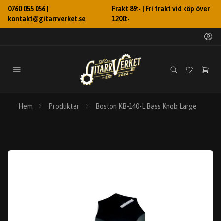
0760 055 056 |
Frakt 89:- | Fri frakt vid köp över
kontakt@gitarrverket.se
1200:-
Hem
Produkter
Boston KB-140-L Bass Knob Large