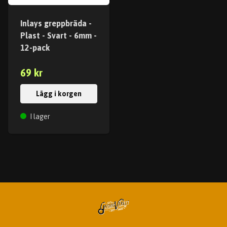
Inlays greppbräda -
Plast - Svart - 6mm -
12-pack
69 kr
Lägg i korgen
I lager