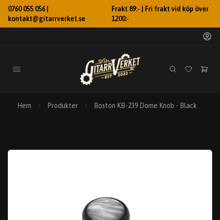
0760 055 056 |
Frakt 89:- | Fri frakt vid köp över
kontakt@gitarrverket.se
1200:-
Hem
Produkter
Boston KB-239 Dome Knob - Black