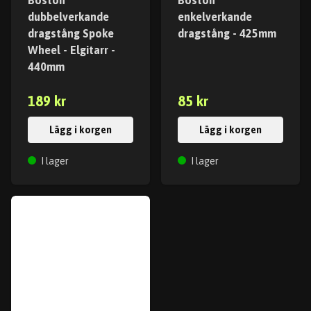
Boston
Boston
dubbelverkande
enkelverkande
dragstång Spoke
dragstång - 425mm
Wheel - Elgitarr -
440mm
189 kr
85 kr
Lägg i korgen
Lägg i korgen
I lager
I lager