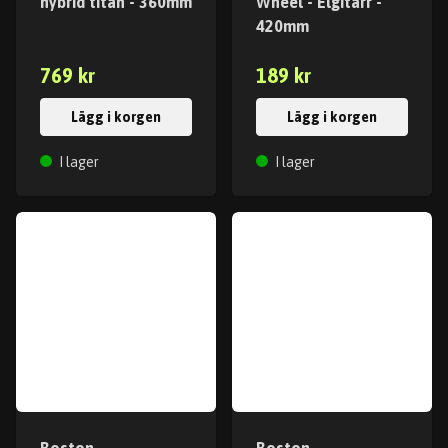
hybrid titan - 360mm
Wheel - Elgitarr -
420mm
769 kr
189 kr
Lägg i korgen
Lägg i korgen
I lager
I lager