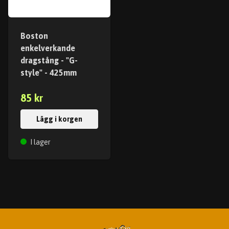
Boston
enkelverkande
dragstång - "G-
style" - 425mm
85 kr
Lägg i korgen
I lager