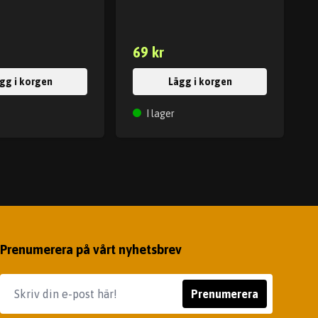
69 kr
gg i korgen
Lägg i korgen
I lager
Prenumerera på vårt nyhetsbrev
Prenumerera