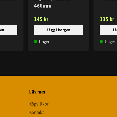
460mm
145 kr
135 kr
gen
Lägg i korgen
Lä
I lager
I lager
Läs mer
Köpvillkor
Kontakt