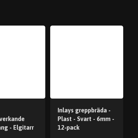
Inlays greppbräda -
verkande
Plast - Svart - 6mm -
ng - Elgitarr
12-pack
m