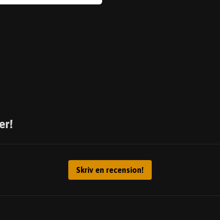
er!
Skriv en recension!