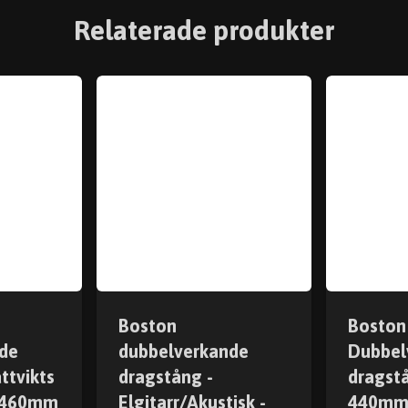
Relaterade produkter
Boston
Boston
de
dubbelverkande
Dubbel
ttvikts
dragstång -
dragstå
- 460mm
Elgitarr/Akustisk -
440m