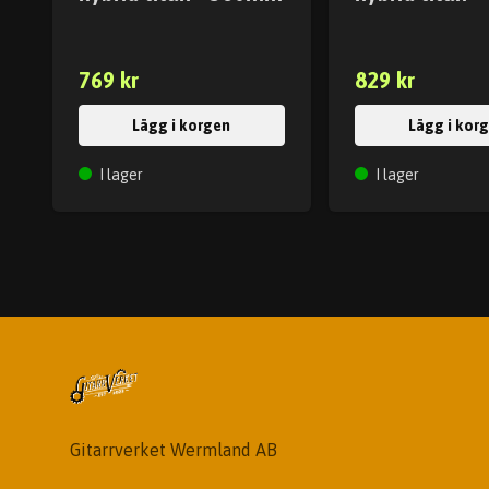
769 kr
829 kr
Lägg i korgen
Lägg i kor
I lager
I lager
Gitarrverket Wermland AB