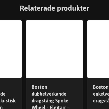
Relaterade produkter
Boston
Boston
nde
dubbelverkande
enkelv
kustisk
dragstång Spoke
dragst
mm
Wheel - Elgitarr -