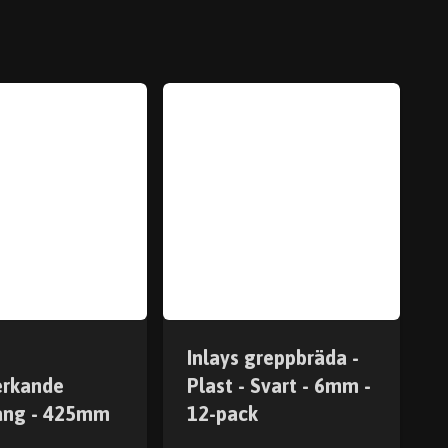
Inlays greppbräda -
erkande
Plast - Svart - 6mm -
ång - 425mm
12-pack