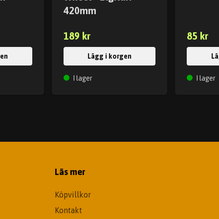
420mm
189 kr
85 kr
gen
Lägg i korgen
Lä
I lager
I lager
Läs mer
Köpvillkor
Kontakt