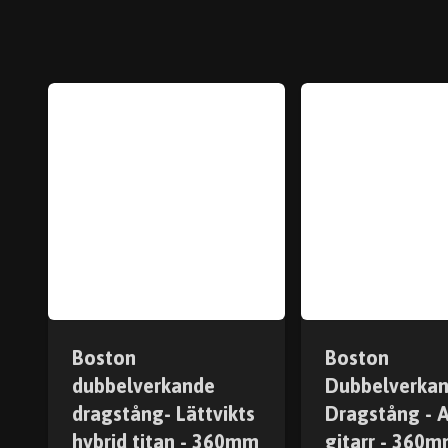
Boston
Boston
dubbelverkande
Dubbelverka
dragstång- Lättvikts
Dragstång - A
hybrid titan - 360mm
gitarr - 360