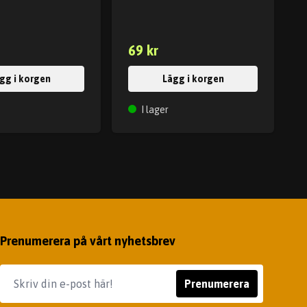
69 kr
gg i korgen
Lägg i korgen
I lager
Prenumerera på vårt nyhetsbrev
Prenumerera