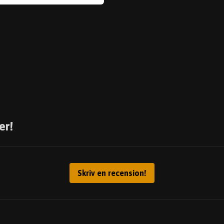
er!
Skriv en recension!