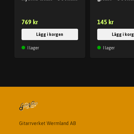
769 kr
145 kr
Lägg i korgen
Lägg i kor
I lager
I lager
Gitarrverket Wermland AB