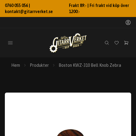
0760 055 056 |
Frakt 89:- | Fri frakt vid köp över
kontakt@gitarrverket.se
1200:-
Hem
Produkter
Boston KWZ-310 Bell Knob Zebra