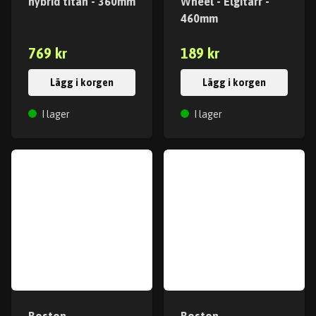
hybrid titan - 360mm
Wheel - Elgitarr -
460mm
769 kr
189 kr
Lägg i korgen
Lägg i korgen
I lager
I lager