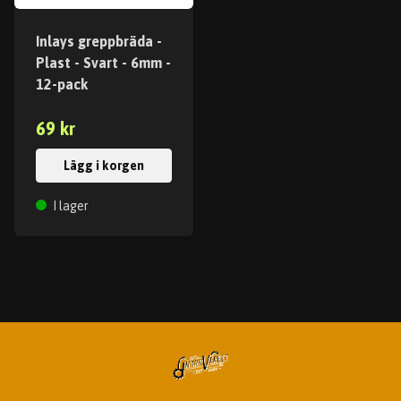
Inlays greppbräda -
Plast - Svart - 6mm -
12-pack
69 kr
Lägg i korgen
I lager