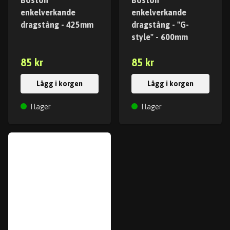
Boston
Boston
enkelverkande
enkelverkande
dragstång - 425mm
dragstång - "G-
style" - 600mm
85 kr
85 kr
Lägg i korgen
Lägg i korgen
I lager
I lager