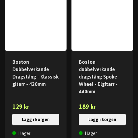
Boston
Boston
Dubbelverkande
dubbelverkande
Dragstång - Klassisk
dragstång Spoke
gitarr - 420mm
Wheel - Elgitarr -
440mm
129 kr
189 kr
Lägg i korgen
Lägg i korgen
I lager
I lager