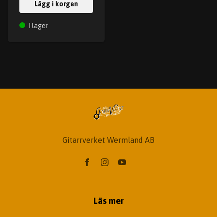
Lägg i korgen
I lager
Gitarrverket Wermland AB
Läs mer