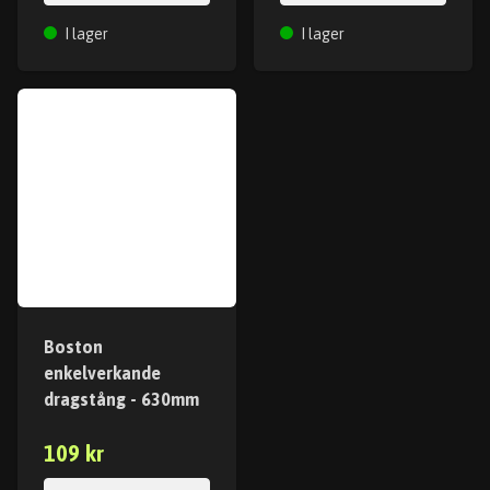
I lager
I lager
Boston
enkelverkande
dragstång - 630mm
109 kr