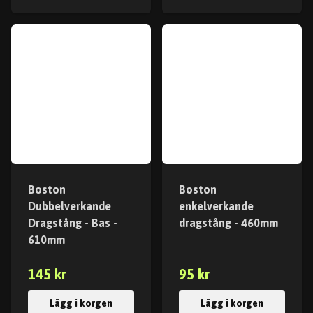
Boston
Boston
Dubbelverkande
enkelverkande
Dragstång - Bas -
dragstång - 460mm
610mm
145 kr
95 kr
Lägg i korgen
Lägg i korgen