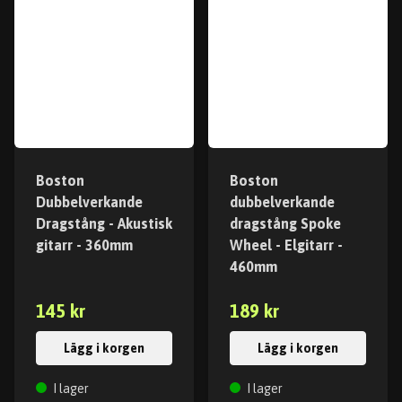
Boston
Boston
Dubbelverkande
dubbelverkande
Dragstång - Akustisk
dragstång Spoke
gitarr - 360mm
Wheel - Elgitarr -
460mm
145 kr
189 kr
Lägg i korgen
Lägg i korgen
I lager
I lager