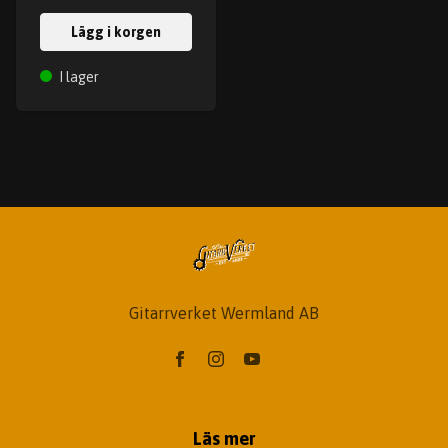
Lägg i korgen
I lager
Gitarrverket Wermland AB
Läs mer