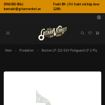
0760 055 056 |
Frakt 89:- | Fri frakt vid köp över
kontakt@gitarrverket.se
1200:-
Hem
Produkter
Boston LP-213-SSV Pickguard LP 2-Ply