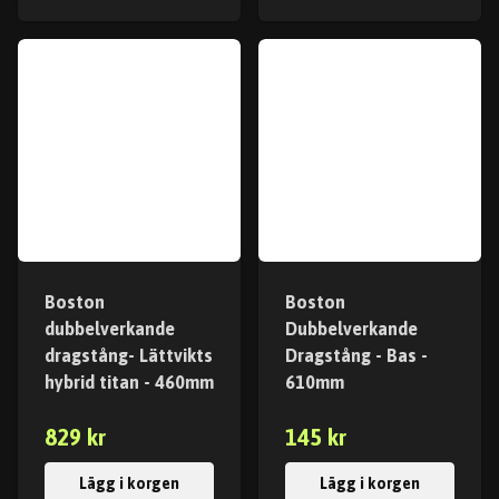
Boston
Boston
dubbelverkande
Dubbelverkande
dragstång- Lättvikts
Dragstång - Bas -
hybrid titan - 460mm
610mm
829 kr
145 kr
Lägg i korgen
Lägg i korgen