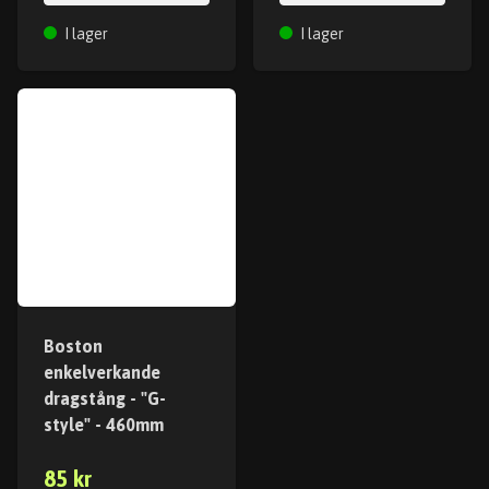
I lager
I lager
Boston
enkelverkande
dragstång - "G-
style" - 460mm
85 kr