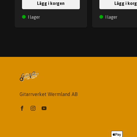
Lägg i korgen
Lägg i kor
I lager
I lager
Gitarrverket Wermland AB