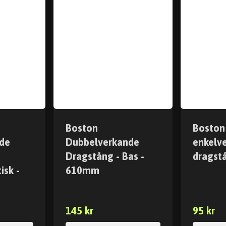
Boston
Boston
de
Dubbelverkande
enkelv
Dragstång - Bas -
dragst
isk -
610mm
145 kr
95 kr