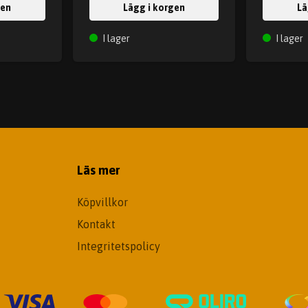
gen
Lägg i korgen
Lä
I lager
I lager
Läs mer
Köpvillkor
Kontakt
Integritetspolicy