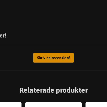
er!
Skriv en recension!
Relaterade produkter