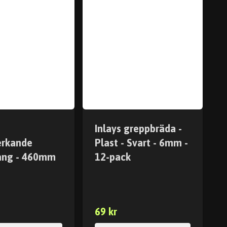
Inlays greppbräda -
erkande
Plast - Svart - 6mm -
ång - 460mm
12-pack
69 kr