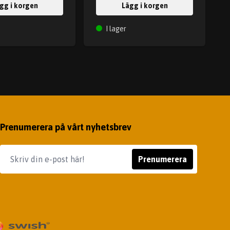
gg i korgen
Lägg i korgen
I lager
Prenumerera på vårt nyhetsbrev
Prenumerera