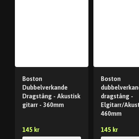
Boston
Boston
Dubbelverkande
dubbelverkan
Dragstång - Akustisk
dragstång -
gitarr - 360mm
Elgitarr/Akust
460mm
145 kr
145 kr