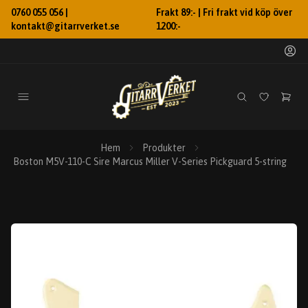
0760 055 056 |
Frakt 89:- | Fri frakt vid köp över
kontakt@gitarrverket.se
1200:-
Hem
Produkter
Boston M5V-110-C Sire Marcus Miller V-Series Pickguard 5-string