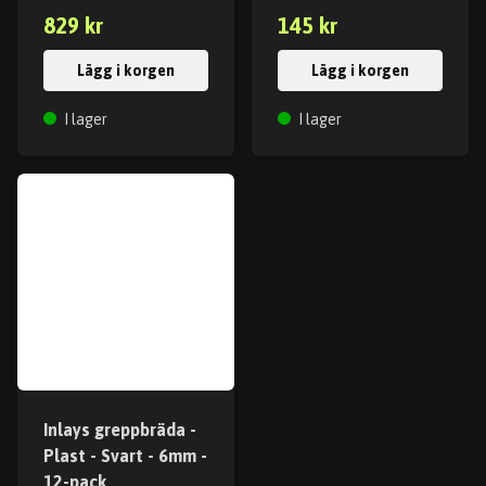
829 kr
145 kr
Lägg i korgen
Lägg i korgen
I lager
I lager
Inlays greppbräda -
Plast - Svart - 6mm -
12-pack