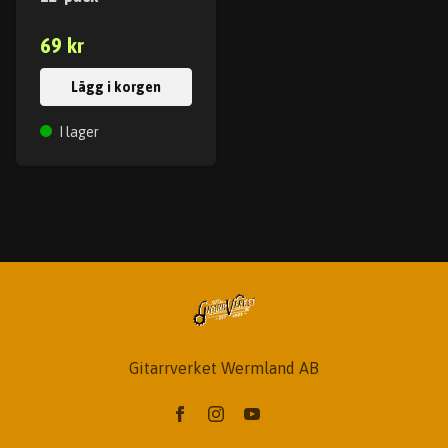
69 kr
Lägg i korgen
I lager
Gitarrverket Wermland AB