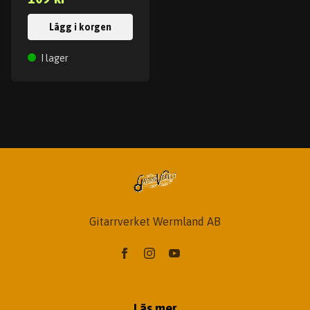
Lägg i korgen
I lager
Gitarrverket Wermland AB
Läs mer