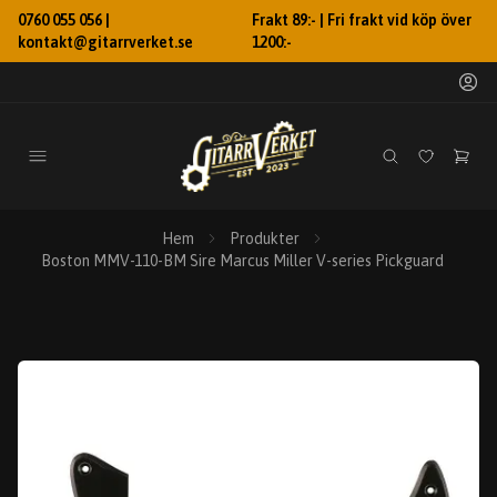
0760 055 056 |
Frakt 89:- | Fri frakt vid köp över
kontakt@gitarrverket.se
1200:-
Hem
Produkter
Boston MMV-110-BM Sire Marcus Miller V-series Pickguard