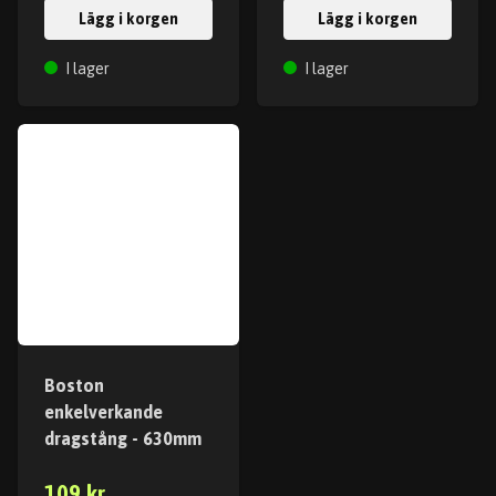
Lägg i korgen
Lägg i korgen
I lager
I lager
Boston
enkelverkande
dragstång - 630mm
109 kr