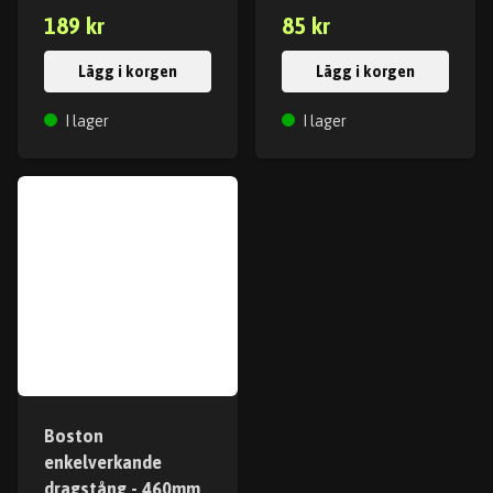
189 kr
85 kr
Lägg i korgen
Lägg i korgen
I lager
I lager
Boston
enkelverkande
dragstång - 460mm