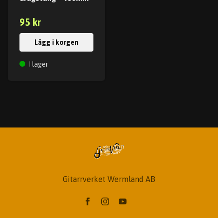
95 kr
Lägg i korgen
I lager
Gitarrverket Wermland AB