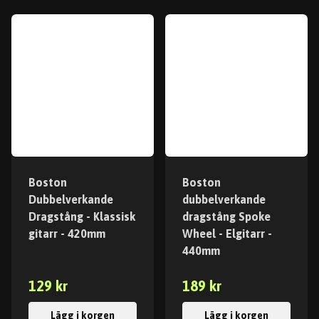
Boston
Boston
Dubbelverkande
dubbelverkande
Dragstång - Klassisk
dragstång Spoke
gitarr - 420mm
Wheel - Elgitarr -
440mm
129 kr
189 kr
Lägg i korgen
Lägg i korgen