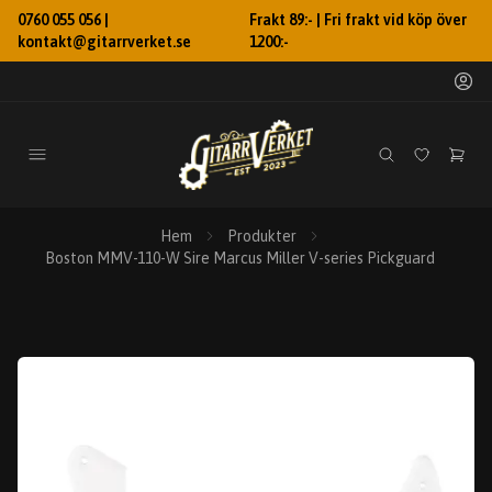
0760 055 056 |
Frakt 89:- | Fri frakt vid köp över
kontakt@gitarrverket.se
1200:-
Hem
Produkter
Boston MMV-110-W Sire Marcus Miller V-series Pickguard