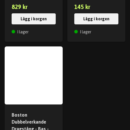
829 kr
145 kr
Lägg i korgen
Lägg i korgen
I lager
I lager
Boston
Dubbelverkande
Dragstång - Bas -