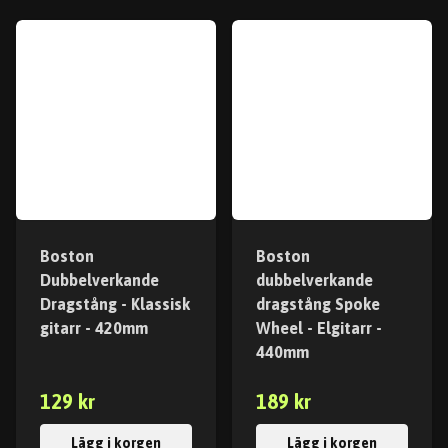
Boston
Boston
Dubbelverkande
dubbelverkande
Dragstång - Klassisk
dragstång Spoke
gitarr - 420mm
Wheel - Elgitarr -
440mm
129 kr
189 kr
Lägg i korgen
Lägg i korgen