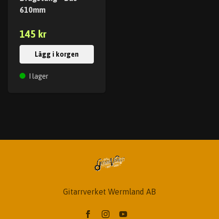
610mm
145 kr
Lägg i korgen
I lager
Gitarrverket Wermland AB