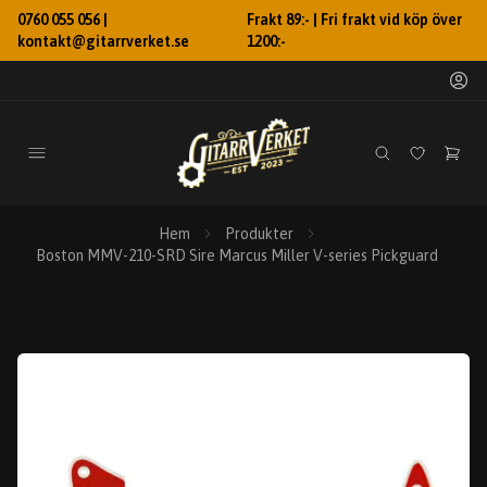
0760 055 056 |
Frakt 89:- | Fri frakt vid köp över
kontakt@gitarrverket.se
1200:-
Hem
Produkter
Boston MMV-210-SRD Sire Marcus Miller V-series Pickguard