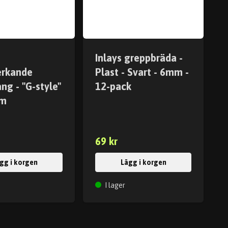
Inlays greppbräda -
erkande
Plast - Svart - 6mm -
ng - "G-style"
12-pack
mm
69 kr
gg i korgen
Lägg i korgen
I lager