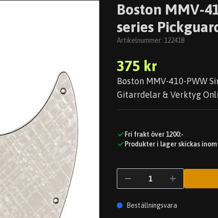
Boston MMV-410
series Pickguar
Artikelnummer:
122418
375 kr
Boston MMV-410-PWW Sire 
Gitarrdelar & Verktyg Onli
Fri frakt över 1200:-
Produkter i lager skickas inom
Beställningsvara