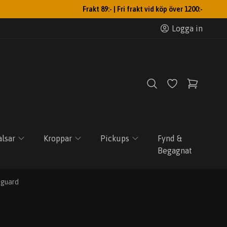
Frakt 89:- | Fri frakt vid köp över 1200:-
Logga in
lsar
Kroppar
Pickups
Fynd &
Begagnat
kguard