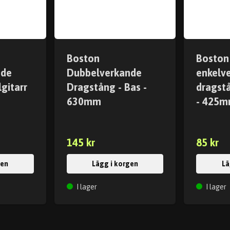
Boston
Boston
nde
Dubbelverkande
enkelv
gitarr
Dragstång - Bas -
dragstå
630mm
- 425
145 kr
85 kr
gen
Lägg i korgen
Lä
I lager
I lager