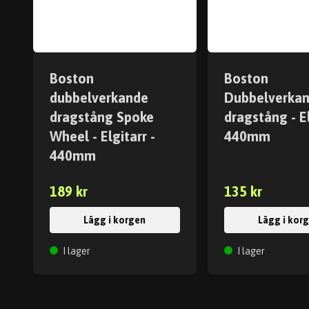
Boston
Boston
dubbelverkande
Dubbelverka
dragstång Spoke
dragstång - El
Wheel - Elgitarr -
440mm
440mm
189 kr
135 kr
Lägg i korgen
Lägg i kor
I lager
I lager