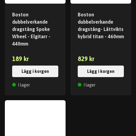
Boston
Boston
dubbelverkande
dubbelverkande
dragstång Spoke
dragstång- Lättvikts
Wheel - Elgitarr -
hybrid titan - 460mm
440mm
189 kr
829 kr
Lägg i korgen
Lägg i korgen
I lager
I lager