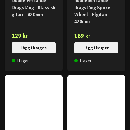
Dubbelverkande
dubbelverkande
Dragstång - Klassisk
dragstång Spoke
gitarr - 420mm
Wheel - Elgitarr -
420mm
129 kr
189 kr
Lägg i korgen
Lägg i korgen
I lager
I lager