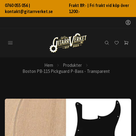
0760 055 056 |
Frakt 89:- | Fri frakt vid köp över
kontakt@gitarrverket.se
1200:-
Hem
Produkter
Boston PB-115 Pickguard P-Bass - Transparent