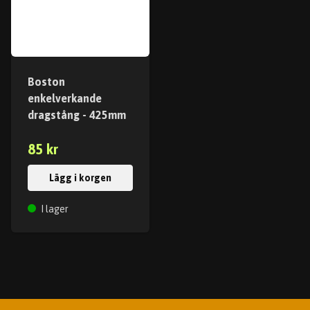
Boston
enkelverkande
dragstång - 425mm
85 kr
Lägg i korgen
I lager