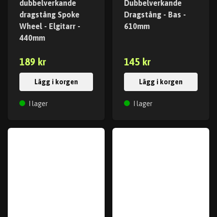
dubbelverkande
Dubbelverkande
dragstång Spoke
Dragstång - Bas -
Wheel - Elgitarr -
610mm
440mm
189 kr
145 kr
Lägg i korgen
Lägg i korgen
I lager
I lager