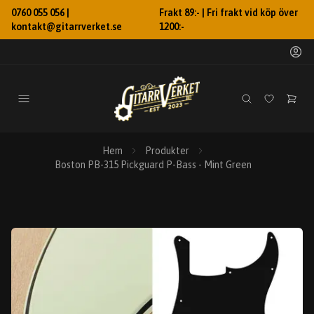
0760 055 056 |
Frakt 89:- | Fri frakt vid köp över
kontakt@gitarrverket.se
1200:-
Hem
Produkter
Boston PB-315 Pickguard P-Bass - Mint Green