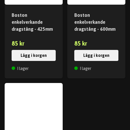
Boston
Boston
enkelverkande
enkelverkande
dragstång - 425mm
dragstång - 600mm
85 kr
85 kr
Lägg i korgen
Lägg i korgen
I lager
I lager