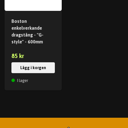
Boston
enkelverkande
dragstång - "G-
style" - 600mm
85 kr
Lägg i korgen
I lager