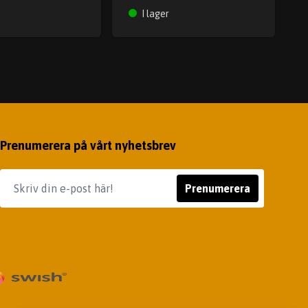
I lager
Prenumerera på vårt nyhetsbrev
Prenumerera