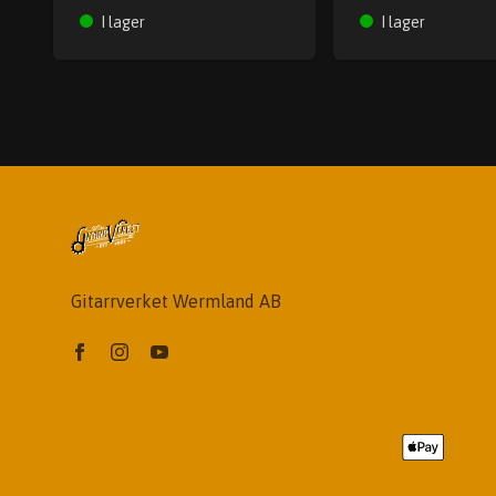
I lager
I lager
Gitarrverket Wermland AB