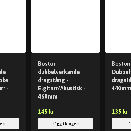
Boston
Boston
de
dubbelverkande
Dubbel
oke
dragstång -
dragstå
rr -
Elgitarr/Akustisk -
440m
460mm
145 kr
135 kr
gen
Lägg i korgen
Lä