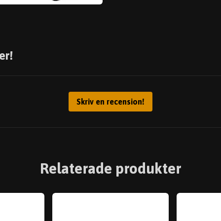
er!
Skriv en recension!
Relaterade produkter