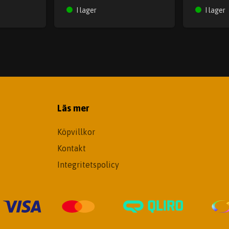
I lager
I lager
Läs mer
Köpvillkor
Kontakt
Integritetspolicy