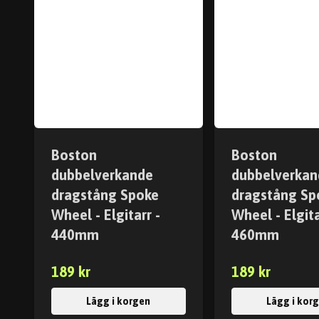
Boston
Boston
dubbelverkande
dubbelverkan
dragstång Spoke
dragstång Sp
Wheel - Elgitarr -
Wheel - Elgita
440mm
460mm
189 kr
189 kr
Lägg i korgen
Lägg i kor