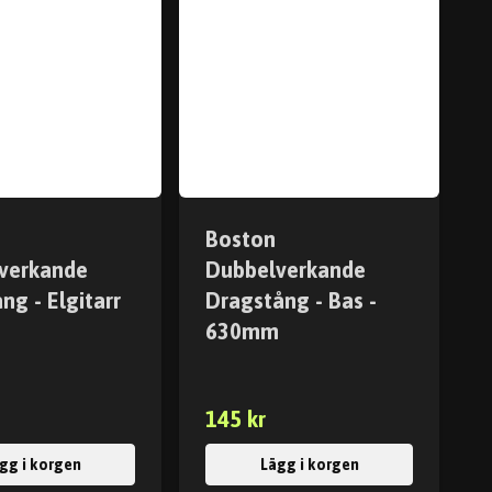
Boston
verkande
Dubbelverkande
ng - Elgitarr
Dragstång - Bas -
m
630mm
145 kr
gg i korgen
Lägg i korgen