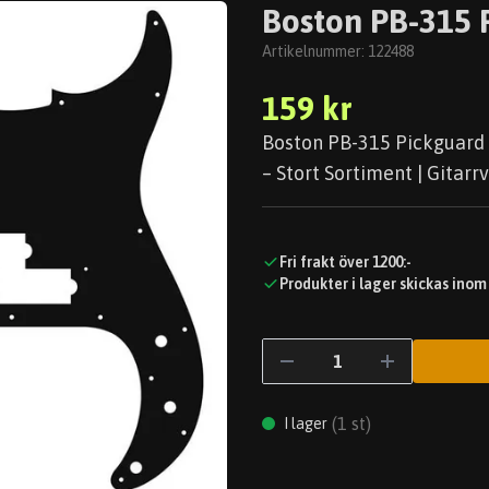
Boston PB-315 
Artikelnummer:
122488
159 kr
Boston PB-315 Pickguard P
– Stort Sortiment | Gitarr
Fri frakt över 1200:-
Produkter i lager skickas inom
(
1
st)
I lager