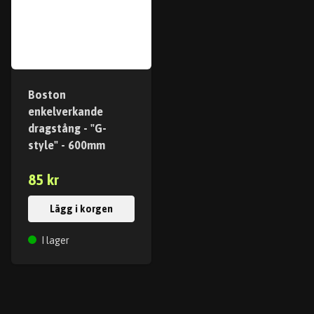
Boston
enkelverkande
dragstång - "G-
style" - 600mm
85 kr
Lägg i korgen
I lager