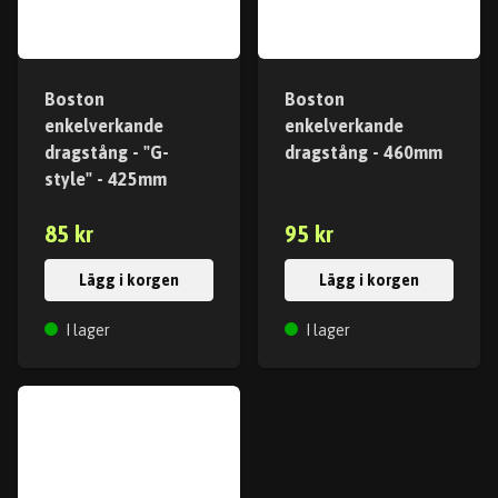
Boston
Boston
enkelverkande
enkelverkande
dragstång - "G-
dragstång - 460mm
style" - 425mm
85 kr
95 kr
Lägg i korgen
Lägg i korgen
I lager
I lager