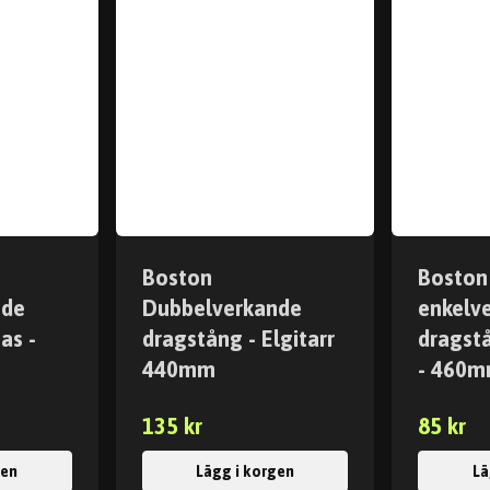
Boston
Boston
nde
Dubbelverkande
enkelv
as -
dragstång - Elgitarr
dragstå
440mm
- 460
135 kr
85 kr
gen
Lägg i korgen
Lä