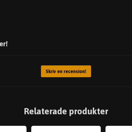
er!
Skriv en recension!
Relaterade produkter