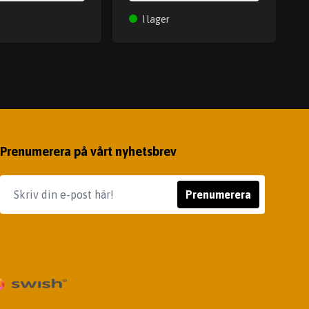
I lager
Prenumerera på vårt nyhetsbrev
Prenumerera