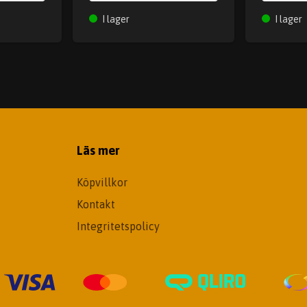
I lager
I lager
Läs mer
Köpvillkor
Kontakt
Integritetspolicy