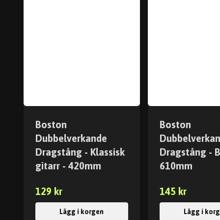
Boston
Boston
Dubbelverkande
Dubbelverka
Dragstång - Klassisk
Dragstång - B
gitarr - 420mm
610mm
129 kr
145 kr
Lägg i korgen
Lägg i kor