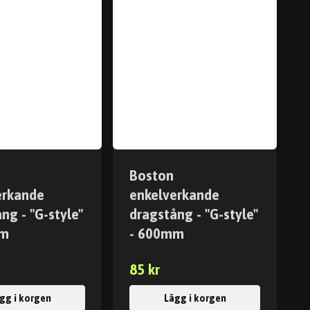
Boston
erkande
enkelverkande
ng - "G-style"
dragstång - "G-style"
mm
- 600mm
85 kr
gg i korgen
Lägg i korgen