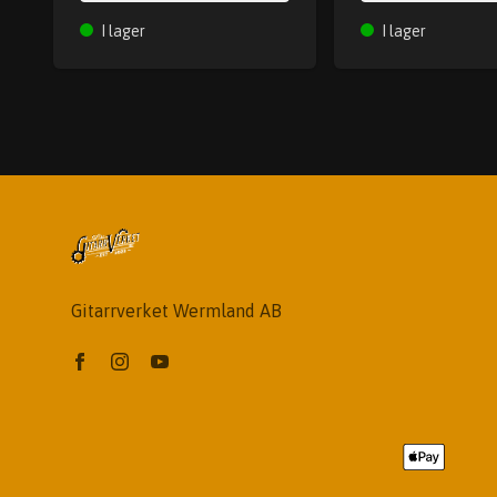
I lager
I lager
Gitarrverket Wermland AB