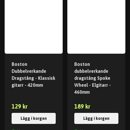
Boston
Boston
Dubbelverkande
dubbelverkande
Dragstång - Klassisk
dragstång Spoke
gitarr - 420mm
Wheel - Elgitarr -
460mm
129 kr
189 kr
Lägg i korgen
Lägg i korgen