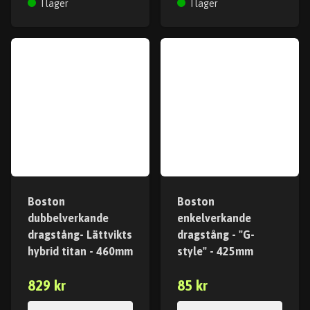
I lager
I lager
Boston
Boston
dubbelverkande
enkelverkande
dragstång- Lättvikts
dragstång - "G-
hybrid titan - 460mm
style" - 425mm
829 kr
85 kr