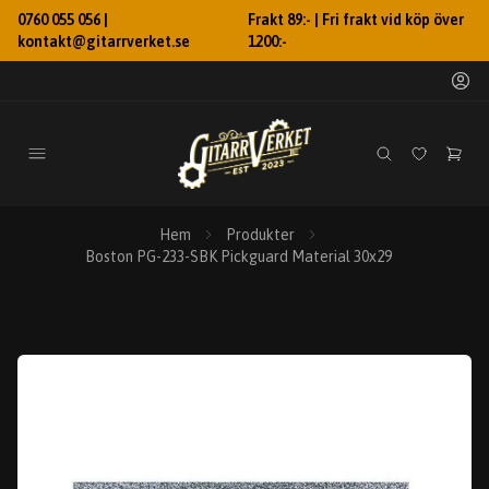
0760 055 056 |
Frakt 89:- | Fri frakt vid köp över
kontakt@gitarrverket.se
1200:-
Hem
Produkter
Boston PG-233-SBK Pickguard Material 30x29