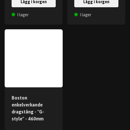
Lägg i korgen
Lägg i korgen
I lager
I lager
Boston
enkelverkande
dragstång - "G-
style" - 460mm