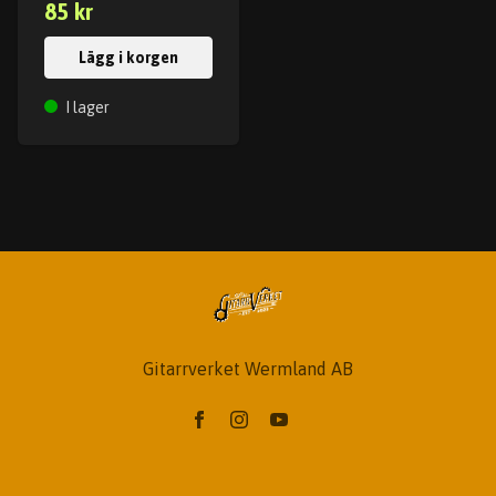
85 kr
Lägg i korgen
I lager
Gitarrverket Wermland AB