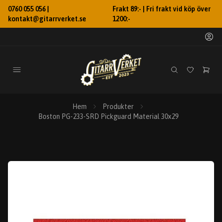
0760 055 056 |
Frakt 89:- | Fri frakt vid köp över
kontakt@gitarrverket.se
1200:-
Hem
Produkter
Boston PG-233-SRD Pickguard Material 30x29