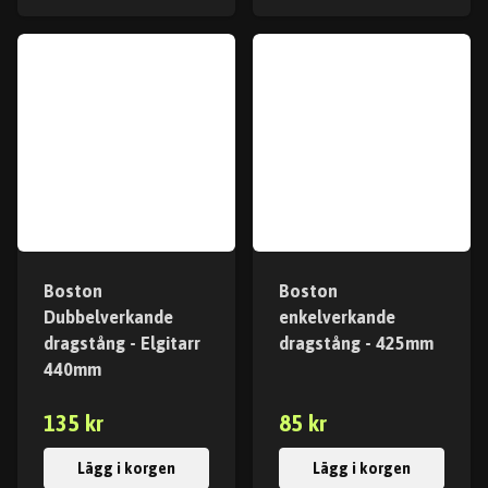
Boston
Boston
Dubbelverkande
enkelverkande
dragstång - Elgitarr
dragstång - 425mm
440mm
135 kr
85 kr
Lägg i korgen
Lägg i korgen