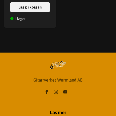
Lägg i korgen
I lager
Gitarrverket Wermland AB
Läs mer