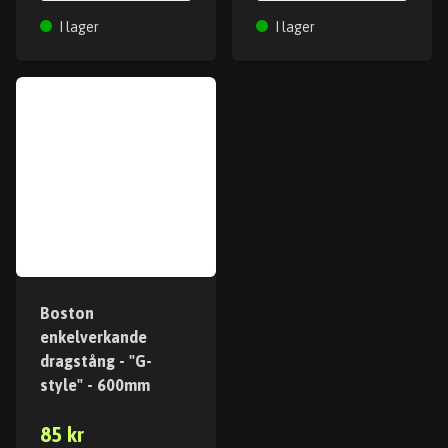
I lager
I lager
Boston
enkelverkande
dragstång - "G-
style" - 600mm
85 kr