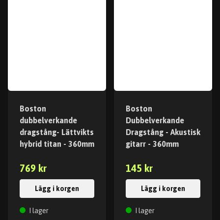
Boston
Boston
dubbelverkande
Dubbelverkande
dragstång- Lättvikts
Dragstång - Akustisk
hybrid titan - 360mm
gitarr - 360mm
769 kr
145 kr
Lägg i korgen
Lägg i korgen
I lager
I lager