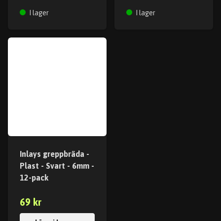
I lager
I lager
Inlays greppbräda -
Plast - Svart - 6mm -
12-pack
69 kr