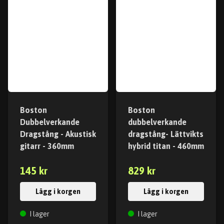
Boston
Boston
Dubbelverkande
dubbelverkande
Dragstång - Akustisk
dragstång- Lättvikts
gitarr - 360mm
hybrid titan - 460mm
145 kr
829 kr
Lägg i korgen
Lägg i korgen
I lager
I lager