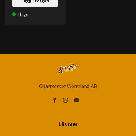
Lägg i korgen
I lager
Gitarrverket Wermland AB
Läs mer