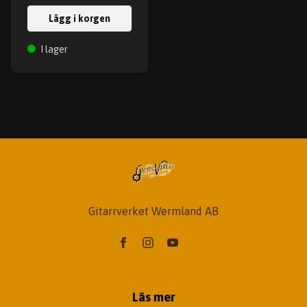
Lägg i korgen
I lager
Gitarrverket Wermland AB
Läs mer