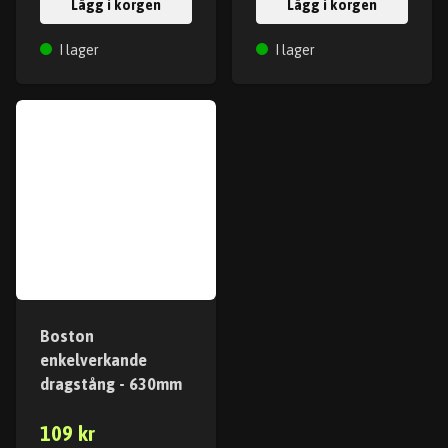
Lägg i korgen
Lägg i korgen
I lager
I lager
Boston
enkelverkande
dragstång - 630mm
109 kr