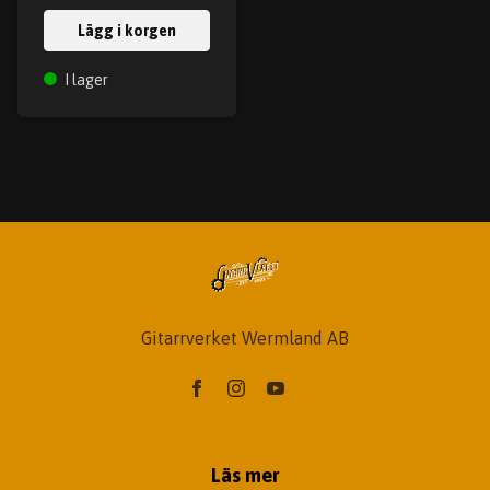
Lägg i korgen
I lager
Gitarrverket Wermland AB
Läs mer