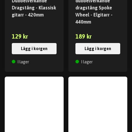
Dubbelverkande
dubbelverkande
Dragstång - Klassisk
dragstång Spoke
gitarr - 420mm
Wheel - Elgitarr -
440mm
129 kr
189 kr
Lägg i korgen
Lägg i korgen
I lager
I lager