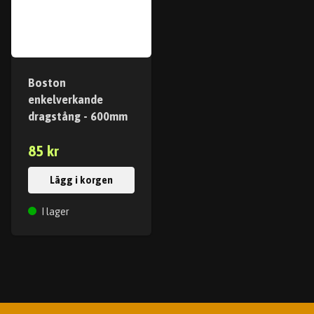
Boston
enkelverkande
dragstång - 600mm
85 kr
Lägg i korgen
I lager