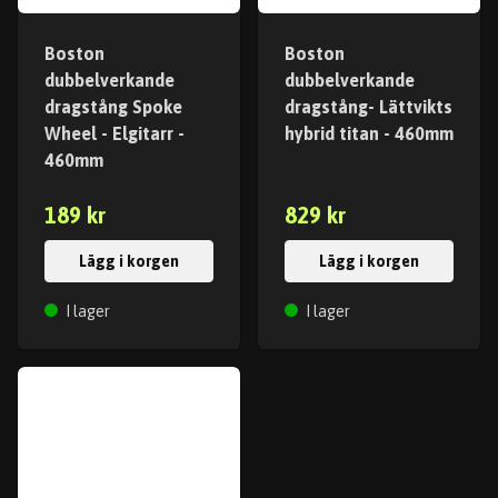
Boston
Boston
dubbelverkande
dubbelverkande
dragstång Spoke
dragstång- Lättvikts
Wheel - Elgitarr -
hybrid titan - 460mm
460mm
189 kr
829 kr
Lägg i korgen
Lägg i korgen
I lager
I lager