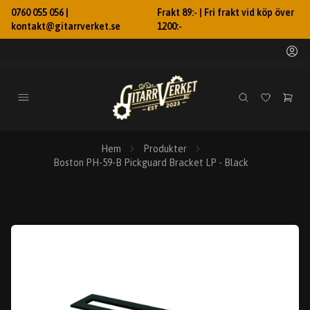
0760 055 056 |
Frakt 89:- | Fri frakt vid köp över
kontakt@gitarrverket.se
1200:-
Hem
Produkter
Boston PH-59-B Pickguard Bracket LP - Black