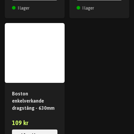
I lager
I lager
Boston
enkelverkande
dragstång - 630mm
109 kr