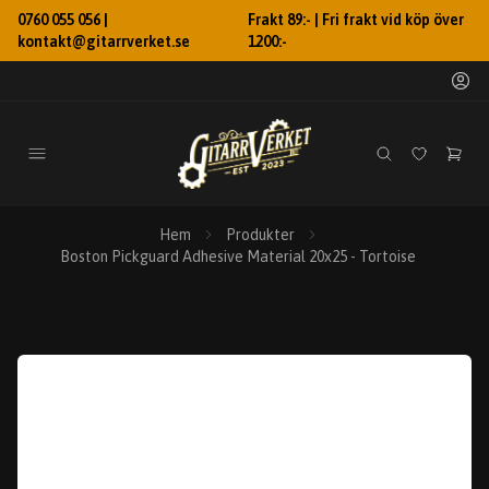
0760 055 056 |
Frakt 89:- | Fri frakt vid köp över
kontakt@gitarrverket.se
1200:-
Hem
Produkter
Boston Pickguard Adhesive Material 20x25 - Tortoise