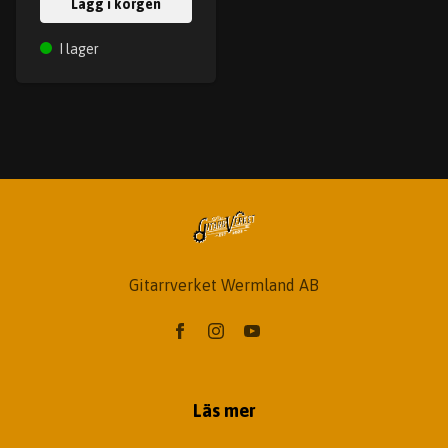
Lägg i korgen
I lager
Gitarrverket Wermland AB
Läs mer