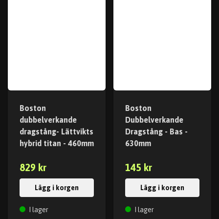
Boston
Boston
dubbelverkande
Dubbelverkande
dragstång- Lättvikts
Dragstång - Bas -
hybrid titan - 460mm
630mm
829 kr
145 kr
Lägg i korgen
Lägg i korgen
I lager
I lager