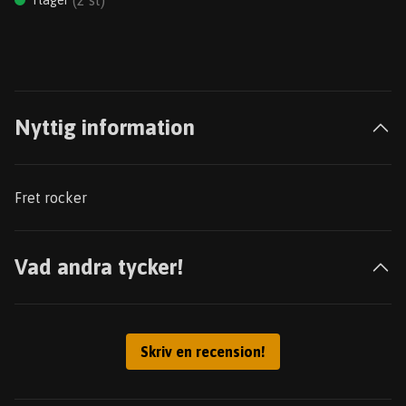
(
2
st)
I lager
Nyttig information
Fret rocker
Vad andra tycker!
Skriv en recension!