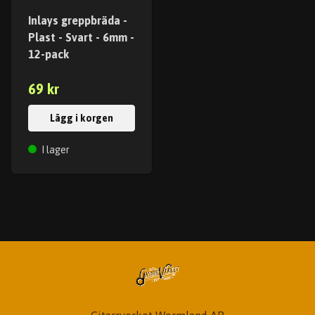
Inlays greppbräda -
Plast - Svart - 6mm -
12-pack
69 kr
Lägg i korgen
I lager