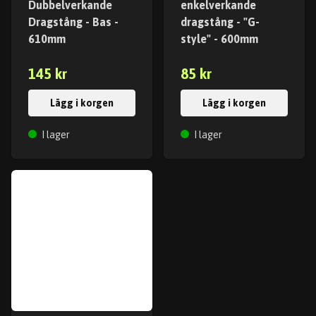
Dubbelverkande
enkelverkande
Dragstång - Bas -
dragstång - "G-
610mm
style" - 600mm
145 kr
85 kr
Lägg i korgen
Lägg i korgen
I lager
I lager