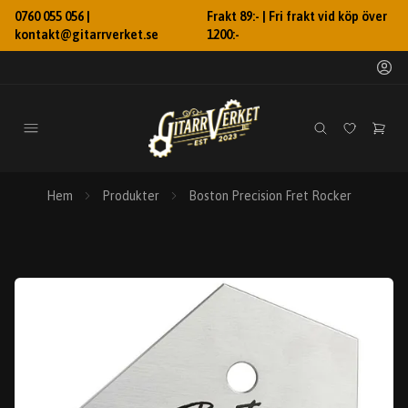
0760 055 056 |
Frakt 89:- | Fri frakt vid köp över
kontakt@gitarrverket.se
1200:-
Hem
Produkter
Boston Precision Fret Rocker