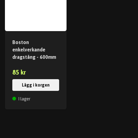
Boston
enkelverkande
dragstång - 600mm
85 kr
Lägg i korgen
I lager