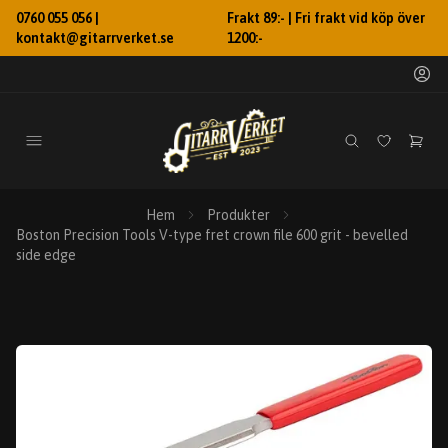
0760 055 056 |
Frakt 89:- | Fri frakt vid köp över
kontakt@gitarrverket.se
1200:-
Hem
Produkter
Boston Precision Tools V-type fret crown file 600 grit - bevelled
side edge