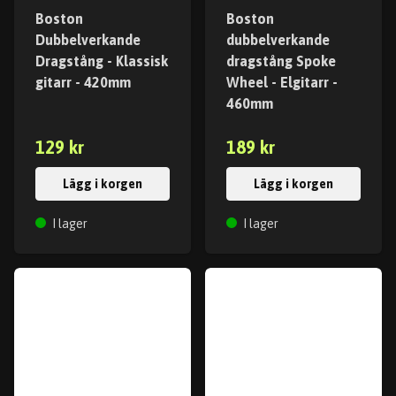
Boston
Boston
Dubbelverkande
dubbelverkande
Dragstång - Klassisk
dragstång Spoke
gitarr - 420mm
Wheel - Elgitarr -
460mm
129 kr
189 kr
Lägg i korgen
Lägg i korgen
I lager
I lager