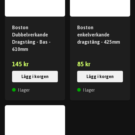
Boston
Boston
Dubbelverkande
enkelverkande
Dragstång - Bas -
dragstång - 425mm
610mm
145 kr
85 kr
Lägg i korgen
Lägg i korgen
I lager
I lager