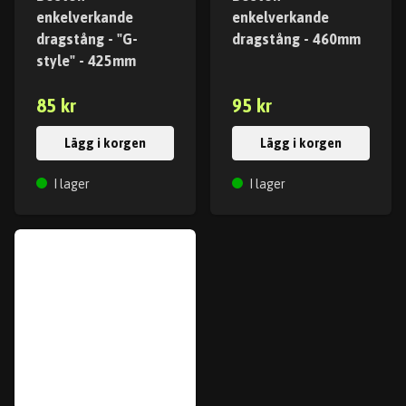
enkelverkande
enkelverkande
dragstång - "G-
dragstång - 460mm
style" - 425mm
85 kr
95 kr
Lägg i korgen
Lägg i korgen
I lager
I lager