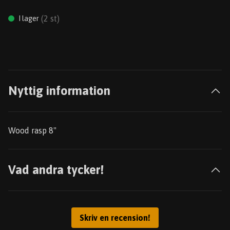
(
2
st)
I lager
Nyttig information
Wood rasp 8"
Vad andra tycker!
Skriv en recension!