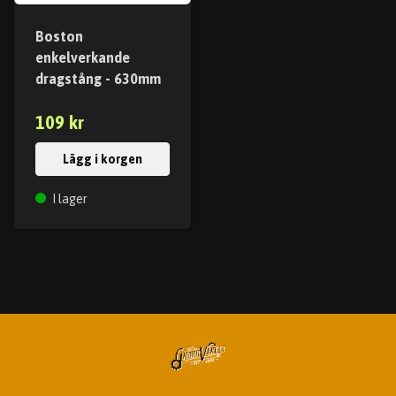
Boston
enkelverkande
dragstång - 630mm
109 kr
Lägg i korgen
I lager