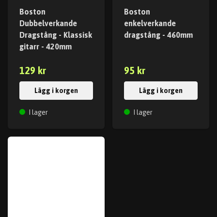
Boston
Boston
Dubbelverkande
enkelverkande
Dragstång - Klassisk
dragstång - 460mm
gitarr - 420mm
129 kr
95 kr
Lägg i korgen
Lägg i korgen
I lager
I lager