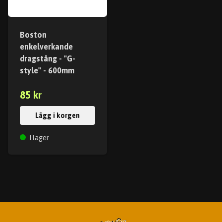
Boston
enkelverkande
dragstång - "G-
style" - 600mm
85 kr
Lägg i korgen
I lager