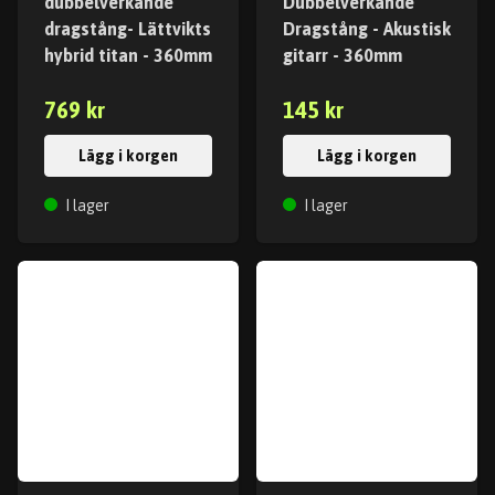
dubbelverkande
Dubbelverkande
dragstång- Lättvikts
Dragstång - Akustisk
hybrid titan - 360mm
gitarr - 360mm
769 kr
145 kr
Lägg i korgen
Lägg i korgen
I lager
I lager