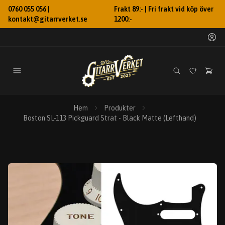
0760 055 056 |
Frakt 89:- | Fri frakt vid köp över
kontakt@gitarrverket.se
1200:-
Hem
Produkter
Boston SL-113 Pickguard Strat - Black Matte (Lefthand)