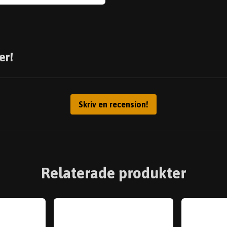
er!
Skriv en recension!
Relaterade produkter