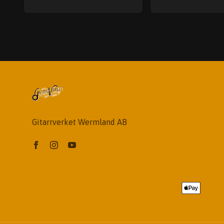
Gitarrverket Wermland AB