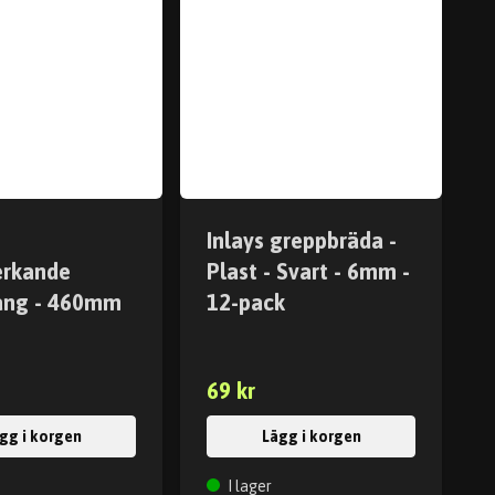
Inlays greppbräda -
erkande
Plast - Svart - 6mm -
ång - 460mm
12-pack
69 kr
gg i korgen
Lägg i korgen
I lager