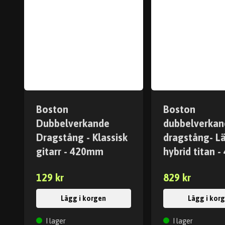
Boston
Boston
Dubbelverkande
dubbelverkan
Dragstång - Klassisk
dragstång- Lä
gitarr - 420mm
hybrid titan 
129 kr
829 kr
Lägg i korgen
Lägg i kor
I lager
I lager