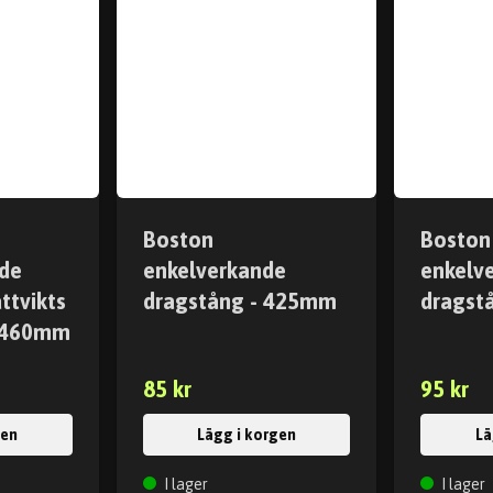
Boston
Boston
de
enkelverkande
enkelv
ttvikts
dragstång - 425mm
dragst
- 460mm
85 kr
95 kr
gen
Lägg i korgen
Lä
I lager
I lager