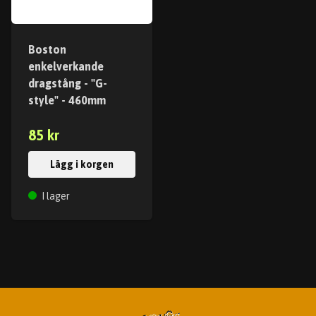
Boston
enkelverkande
dragstång - "G-
style" - 460mm
85 kr
Lägg i korgen
I lager