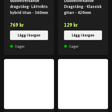
dubbelverkande
Dubbelverkande
dragstång- Lättvikts
Dragstång - Klassisk
hybrid titan - 360mm
gitarr - 420mm
769 kr
129 kr
Lägg i korgen
Lägg i korgen
I lager
I lager