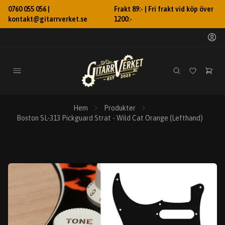
0760 055 056 |
Frakt 89:- | Fri frakt vid köp över
kontakt@gitarrverket.se
1200:-
Hem
Produkter
Boston SL-313 Pickguard Strat - Wild Cat Orange (Lefthand)