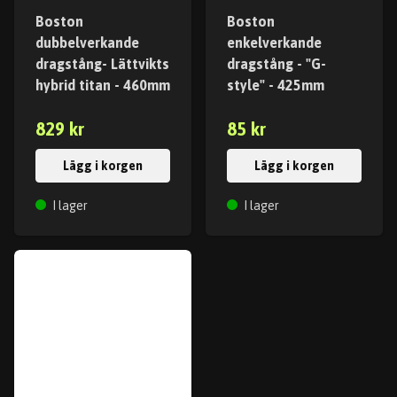
Boston
Boston
dubbelverkande
enkelverkande
dragstång- Lättvikts
dragstång - "G-
hybrid titan - 460mm
style" - 425mm
829 kr
85 kr
Lägg i korgen
Lägg i korgen
I lager
I lager