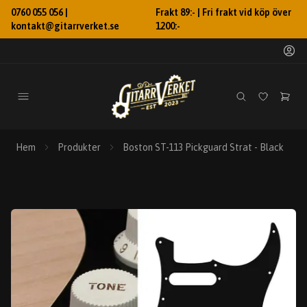
0760 055 056 |
Frakt 89:- | Fri frakt vid köp över
kontakt@gitarrverket.se
1200:-
Hem
Produkter
Boston ST-113 Pickguard Strat - Black