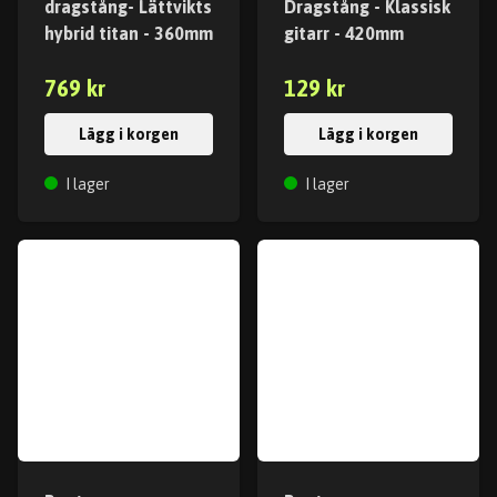
dragstång- Lättvikts
Dragstång - Klassisk
hybrid titan - 360mm
gitarr - 420mm
769 kr
129 kr
Lägg i korgen
Lägg i korgen
I lager
I lager