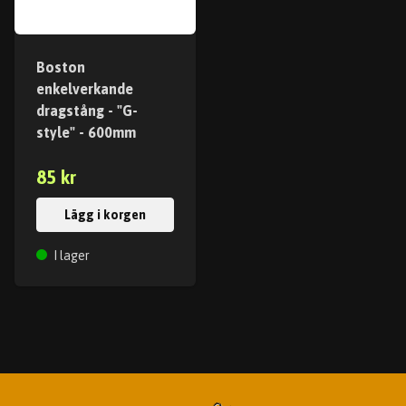
Boston
enkelverkande
dragstång - "G-
style" - 600mm
85 kr
Lägg i korgen
I lager