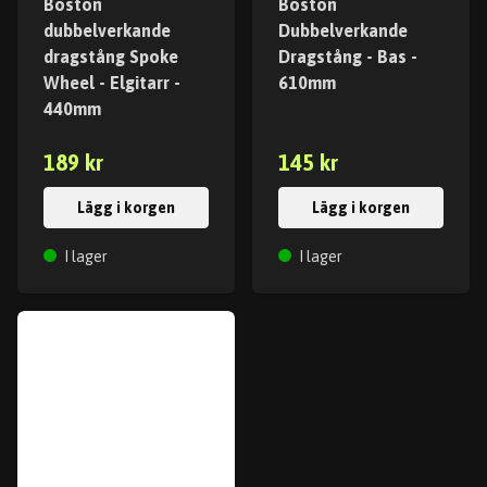
Boston
Boston
dubbelverkande
Dubbelverkande
dragstång Spoke
Dragstång - Bas -
Wheel - Elgitarr -
610mm
440mm
189 kr
145 kr
Lägg i korgen
Lägg i korgen
I lager
I lager