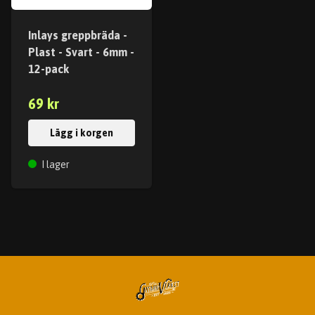
Inlays greppbräda -
Plast - Svart - 6mm -
12-pack
69 kr
Lägg i korgen
I lager