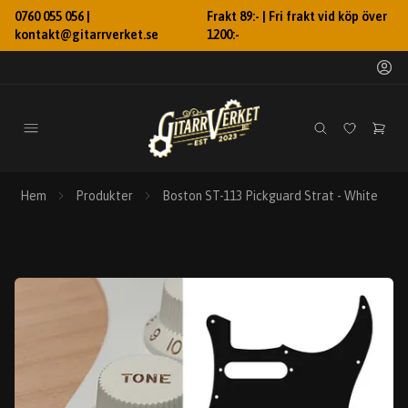
0760 055 056 |
Frakt 89:- | Fri frakt vid köp över
kontakt@gitarrverket.se
1200:-
Hem
Produkter
Boston ST-113 Pickguard Strat - White