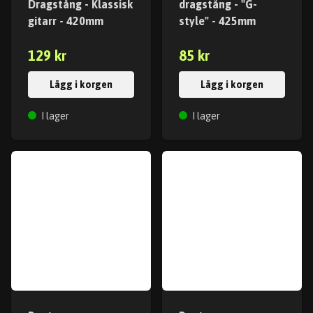
Dragstång - Klassisk
dragstång - "G-
gitarr - 420mm
style" - 425mm
129 kr
85 kr
Lägg i korgen
Lägg i korgen
I lager
I lager