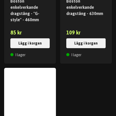
Boston
Boston
enkelverkande
enkelverkande
dragstång - "G-
dragstång - 630mm
style" - 460mm
85 kr
109 kr
Lägg i korgen
Lägg i korgen
I lager
I lager