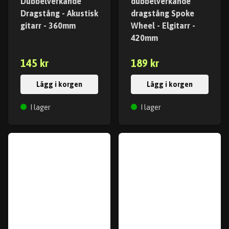
Dubbelverkande
dubbelverkande
Dragstång - Akustisk
dragstång Spoke
gitarr - 360mm
Wheel - Elgitarr -
420mm
145 kr
189 kr
Lägg i korgen
Lägg i korgen
I lager
I lager