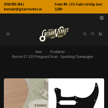
0760 055 056 |
Frakt 89:- | Fri frakt vid köp över
kontakt@gitarrverket.se
1200:-
Hem
Produkter
Boston ST-223 Pickguard Strat - Sparkling Champagne