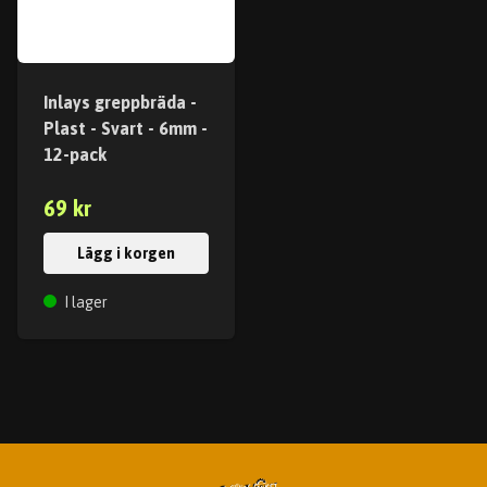
Inlays greppbräda -
Plast - Svart - 6mm -
12-pack
69 kr
Lägg i korgen
I lager