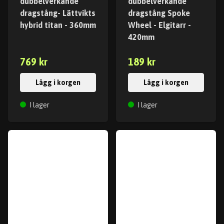
dubbelverkande
dubbelverkande
dragstång- Lättvikts
dragstång Spoke
hybrid titan - 360mm
Wheel - Elgitarr -
420mm
769 kr
189 kr
Lägg i korgen
Lägg i korgen
I lager
I lager