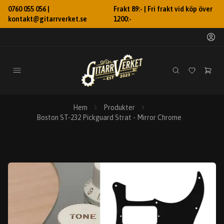
0760 055 056 |
Frakt 89:- | Fri frakt vid köp över
kontakt@gitarrverket.se
1200:-
Hem
Produkter
Boston ST-232 Pickguard Strat - Mirror Chrome