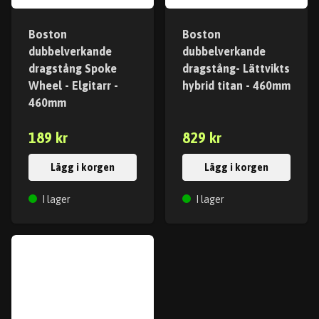
Boston
Boston
dubbelverkande
dubbelverkande
dragstång Spoke
dragstång- Lättvikts
Wheel - Elgitarr -
hybrid titan - 460mm
460mm
189 kr
829 kr
Lägg i korgen
Lägg i korgen
I lager
I lager