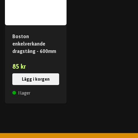
Boston
enkelverkande
dragstång - 600mm
85 kr
Lägg i korgen
I lager